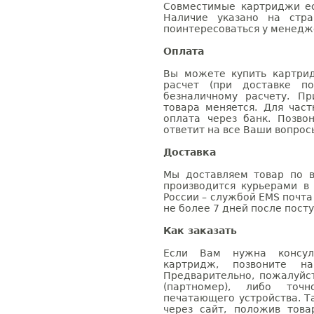
Совместимые картриджи ес
Наличие указано на стр
поинтересоваться у менедже
Оплата
Вы можете купить картрид
расчет (при доставке п
безналичному расчету. П
товара меняется. Для час
оплата через банк. Позв
ответит на все Ваши вопрос
Доставка
Мы доставляем товар по в
производится курьерами в
России – службой EMS почта 
не более 7 дней после посту
Как заказать
Если Вам нужна консуль
картридж, позвоните н
Предварительно, пожалуйс
(партномер), либо точ
печатающего устройства. 
через сайт, положив това