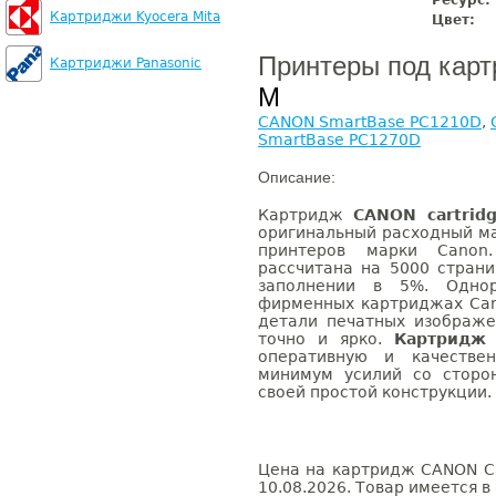
Ресурс:
Картриджи Kyocera Mita
Цвет:
Принтеры под кар
Картриджи Panasonic
M
CANON SmartBase PC1210D
,
SmartBase PC1270D
Описание:
Картридж
CANON cartrid
оригинальный расходный м
принтеров марки Canon
рассчитана на 5000 стран
заполнении в 5%. Одно
фирменных картриджах Can
детали печатных изображе
точно и ярко.
Картридж 
оперативную и качестве
минимум усилий со сторо
своей простой конструкции.
Цена на картридж CANON Ca
10.08.2026. Товар имеется в