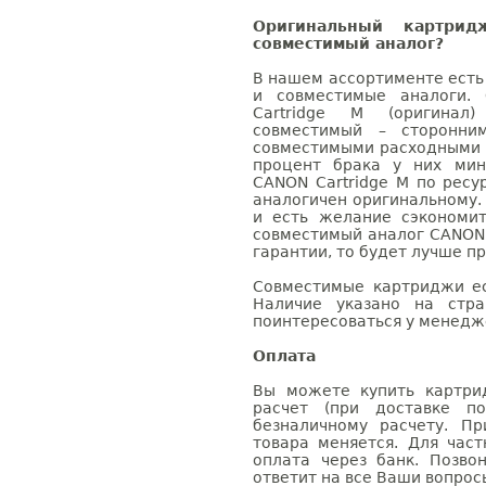
Оригинальный картри
совместимый аналог?
В нашем ассортименте есть
и совместимые аналоги.
Cartridge M (оригинал
совместимый – сторонни
совместимыми расходными 
процент брака у них мин
CANON Cartridge M по ресу
аналогичен оригинальному.
и есть желание сэкономи
совместимый аналог CANON 
гарантии, то будет лучше п
Совместимые картриджи ес
Наличие указано на стр
поинтересоваться у менедже
Оплата
Вы можете купить картри
расчет (при доставке п
безналичному расчету. П
товара меняется. Для час
оплата через банк. Позв
ответит на все Ваши вопрос