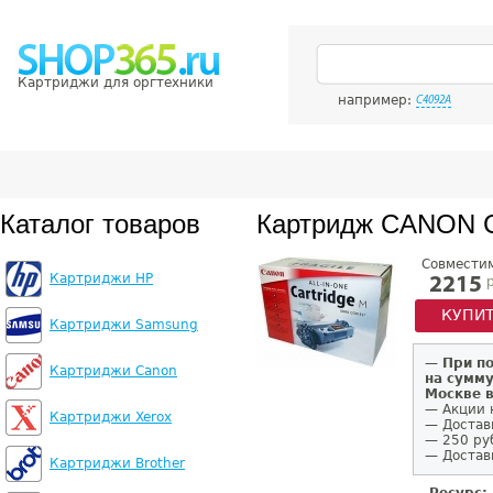
Картриджи для оргтехники
например:
C4092A
Каталог товаров
Картридж CANON C
Совмести
Картриджи HP
р
2215
КУПИ
Картриджи Samsung
—
При п
Картриджи Canon
на сумму
Москве 
— Акции 
Картриджи Xerox
— Достав
— 250 ру
— Доставк
Картриджи Brother