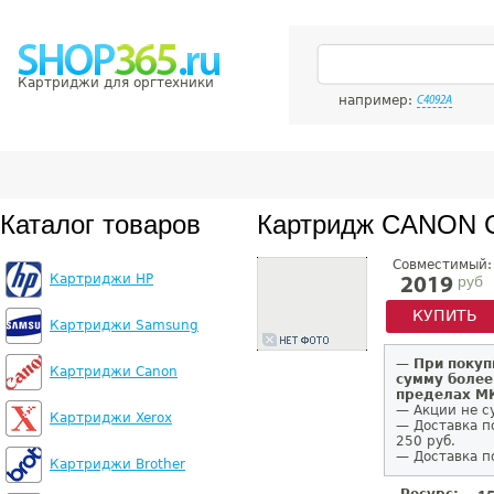
Картриджи для оргтехники
например:
C4092A
Каталог товаров
Картридж CANON 
Совместимый:
Картриджи HP
руб
2019
КУПИТЬ
Картриджи Samsung
—
При покуп
Картриджи Canon
сумму более
пределах 
— Акции не с
Картриджи Xerox
— Доставка п
250 руб.
— Доставка п
Картриджи Brother