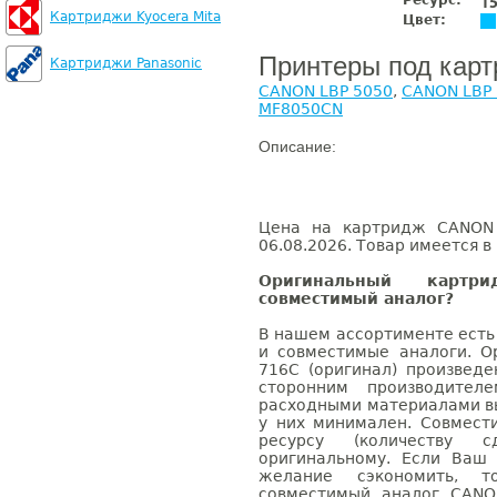
Ресурс:
1
Картриджи Kyocera Mita
Цвет:
Принтеры под кар
Картриджи Panasonic
CANON LBP 5050
,
CANON LBP
MF8050CN
Описание:
Цена на картридж CANON 
06.08.2026. Товар имеется в
Оригинальный карт
совместимый аналог?
В нашем ассортименте есть
и совместимые аналоги. 
716C (оригинал) произвед
сторонним производител
расходными материалами вы
у них минимален. Совмес
ресурсу (количеству с
оригинальному. Если Ваш
желание сэкономить, 
совместимый аналог CANO