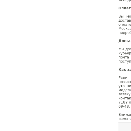
менедж
Оплат
Вы мо
доста
оплат
Москв
подроб
Доста
Мы дос
курье
почта
поступ
Как з
Если 
позво
уточн
модел
заявк
конта
718Y о
69-48.
Внима
измене