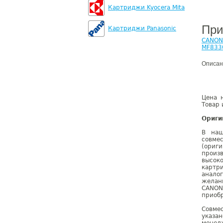
Картриджи Kyocera Mita
При
Картриджи Panasonic
CANON
MF833
Описан
Цена 
Товар 
Ориги
В наш
совм
(ориг
произ
высок
картр
анало
желан
CANON
приобр
Совме
указа