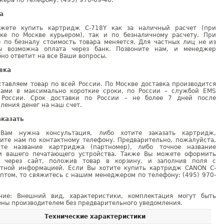
ера по телефону: (495) 970-69-48.
а
жете купить картридж C-718Y как за наличный расчет (при
вке по Москве курьером), так и по безналичному расчету. При
е по безналу стоимость товара меняется. Для частных лиц не из
ы возможна оплата через банк. Позвоните нам, и менеджер
но ответит на все Ваши вопросы.
вка
тавляем товар по всей России. По Москве доставка производится
рами в максимально короткие сроки, по России – службой EMS
 России. Срок доставки по России – не более 7 дней после
ления денег на наш счет.
аказать
Вам нужна консультация, либо хотите заказать картридж,
ните нам по контактному телефону. Предварительно, пожалуйста,
ите название картриджа (партномер), либо точное название
и вашего печатающего устройства. Также Вы можете оформить
у через сайт, положив товар в корзину, и заполнив поля с
ктной информацией. Если Вы хотите купить картридж CANON C-
птом, то свяжитесь с нашим менеджером по телефону: (495) 970-
ние: Внешний вид, характеристики, комплектация могут быть
ны производителем без предварительного уведомления.
Технические характеристики