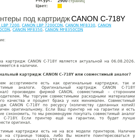
Ресурс:
страниц
2900
Цвет:
нтеры под картридж
CANON C-718Y
 LBP 7200
,
CANON LBP 7200CDN
,
CANON MF8330
,
CANON
0CDN
,
CANON MF8350
,
CANON MF8350CDN
ие:
на картридж CANON C-718Y является актуальной на 06.08.2026.
имеется в наличии.
нальный картридж CANON C-718Y или совместимый аналог?
ем ассортименте есть как оригинальные картриджи, так и
естимые аналоги. Оригинальный картридж CANON C-718Y
инал) произведен фирмой CANON, совместимый – сторонним
водителем. Мы торгуем совместимыми расходными материалами
ого качества и процент брака у них минимален. Совместимый
идж CANON C-718Y по ресурсу (количеству сделанных копий)
гичен оригинальному. Если Ваш принтер не на гарантии и есть
ие сэкономить, то мы рекомендуем покупать совместимый аналог
 C-718Y. Если принтер ещё на гарантии, то будет лучше
ести оригинал.
стимые картриджи есть не на все модели принтеров. Наличие
но на странице товара, либо Вы можете поинтересоваться у