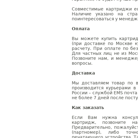
Совместимые картриджи ес
Наличие указано на стр
поинтересоваться у менедже
Оплата
Вы можете купить картрид
(при доставке по Москве к
расчету. При оплате по бе
Для частных лиц не из Мос
Позвоните нам, и менедже
вопросы.
Доставка
Мы доставляем товар по в
производится курьерами в
России – службой EMS почта 
не более 7 дней после посту
Как заказать
Если Вам нужна консуль
картридж, позвоните н
Предварительно, пожалуйс
(партномер), либо точ
печатающего устройства. 