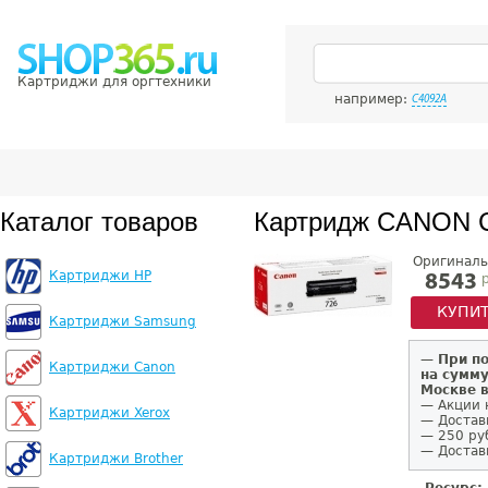
Картриджи для оргтехники
например:
C4092A
Каталог товаров
Картридж CANON 
Оригиналь
Картриджи HP
р
8543
КУПИ
Картриджи Samsung
—
При п
Картриджи Canon
на сумму
Москве 
— Акции 
Картриджи Xerox
— Достав
— 250 ру
— Доставк
Картриджи Brother