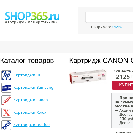
Картриджи для оргтехники
например:
C4092A
Каталог товаров
Картридж CANON 
Совмести
Картриджи HP
р
2125
КУПИ
Картриджи Samsung
—
При п
Картриджи Canon
на сумму
Москве 
— Акции 
Картриджи Xerox
— Достав
— 250 ру
— Доставк
Картриджи Brother