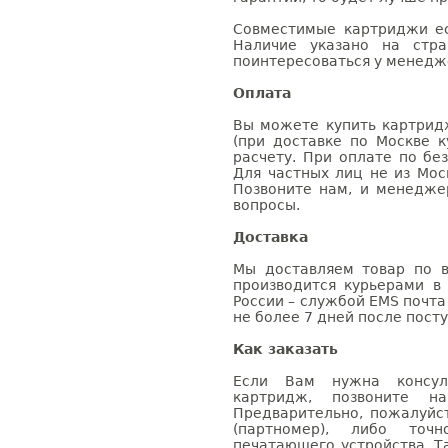
Совместимые картриджи ес
Наличие указано на стр
поинтересоваться у менедже
Оплата
Вы можете купить картрид
(при доставке по Москве к
расчету. При оплате по бе
Для частных лиц не из Мос
Позвоните нам, и менедже
вопросы.
Доставка
Мы доставляем товар по в
производится курьерами в
России – службой EMS почта 
не более 7 дней после посту
Как заказать
Если Вам нужна консуль
картридж, позвоните н
Предварительно, пожалуйс
(партномер), либо точ
печатающего устройства. 