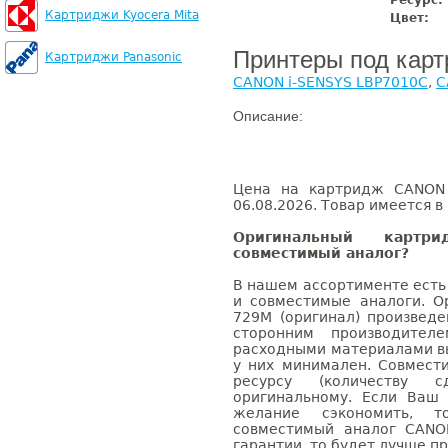
Ресурс:
Картриджи Kyocera Mita
Цвет:
Принтеры под кар
Картриджи Panasonic
CANON i-SENSYS LBP7010C
,
C
Описание:
Цена на картридж CANON 
06.08.2026. Товар имеется в
Оригинальный карт
совместимый аналог?
В нашем ассортименте есть
и совместимые аналоги. 
729M (оригинал) произвед
сторонним производител
расходными материалами вы
у них минимален. Совмес
ресурсу (количеству с
оригинальному. Если Ваш
желание сэкономить, 
совместимый аналог CANO
гарантии, то будет лучше п