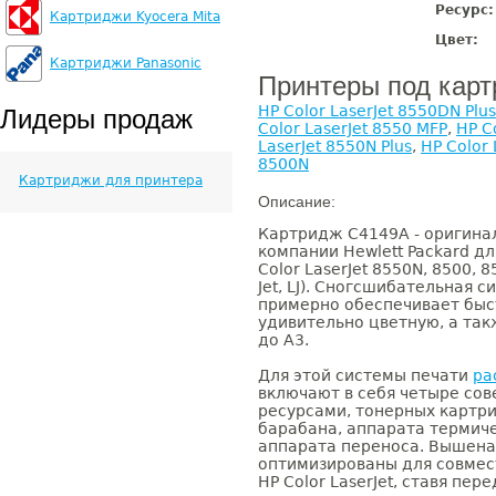
Ресурс:
Картриджи Kyocera Mita
Цвет:
Картриджи Panasonic
Принтеры под кар
HP Color LaserJet 8550DN Plus
Лидеры продаж
Color LaserJet 8550 MFP
,
HP C
LaserJet 8550N Plus
,
HP Color 
8500N
Картриджи для принтера
Описание:
Картридж C4149A - оригина
компании Hewlett Packard д
Color LaserJet 8550N, 8500, 
Jet, LJ). Сногсшибательная с
примерно обеспечивает бы
удивительно цветную, а так
до A3.
Для этой системы печати
ра
включают в себя четыре со
ресурсами, тонерных картр
барабана, аппарата термиче
аппарата переноса. Вышена
оптимизированы для совмес
HP Color LaserJet, ставя пер