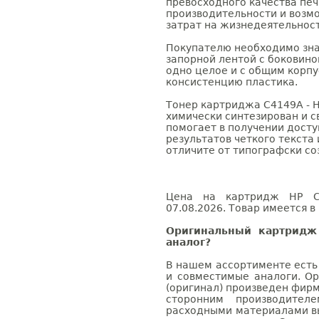
превосходного качества пе
производительности и возм
затрат на жизнедеятельност
Покупателю необходимо знат
запорной лентой с боковин
одно целое и с общим корп
консистенцию пластика.
Тонер картриджа C4149A - H
химически синтезирован и 
помогает в получении дост
результатов четкого текста
отличите от типографски со
Цена на картридж HP C4
07.08.2026. Товар имеется в
Оригинальный картридж
аналог?
В нашем ассортименте есть
и совместимые аналоги. О
(оригинал) произведен фирм
сторонним производител
расходными материалами вы