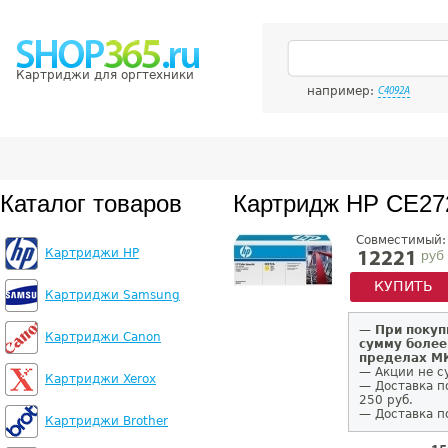
Картриджи для оргтехники
например:
C4092A
Каталог товаров
Картридж HP CE27
Совместимый:
Картриджи HP
руб
12221
КУПИТЬ
Картриджи Samsung
—
При покуп
Картриджи Canon
сумму более
пределах 
— Акции не с
Картриджи Xerox
— Доставка п
250 руб.
— Доставка п
Картриджи Brother