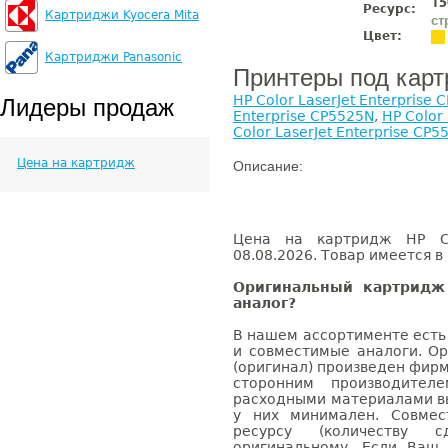
15
Ресурс:
Картриджи Kyocera Mita
ст
Цвет:
Картриджи Panasonic
Принтеры под кар
HP Color LaserJet Enterprise
Лидеры продаж
Enterprise CP5525N
,
HP Color
Color LaserJet Enterprise CP5
Цена на картридж
Описание:
Цена на картридж HP CE
08.08.2026. Товар имеется в
Оригинальный картридж
аналог?
В нашем ассортименте есть
и совместимые аналоги. О
(оригинал) произведен фирм
сторонним производител
расходными материалами вы
у них минимален. Совме
ресурсу (количеству с
оригинальному. Если Ваш