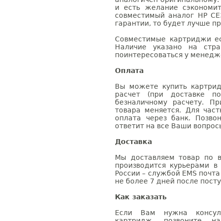
и есть желание сэкономи
совместимый аналог HP CE
гарантии, то будет лучше п
Совместимые картриджи ес
Наличие указано на стр
поинтересоваться у менедже
Оплата
Вы можете купить картри
расчет (при доставке п
безналичному расчету. П
товара меняется. Для час
оплата через банк. Позв
ответит на все Ваши вопрос
Доставка
Мы доставляем товар по в
производится курьерами в
России – службой EMS почта 
не более 7 дней после посту
Как заказать
Если Вам нужна консуль
картридж, позвоните н