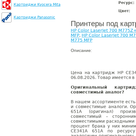
Ресурс:
Картриджи Kyocera Mita
Цвет:
Картриджи Panasonic
Принтеры под кар
HP Color LaserJet 700 M775Z
MFP
,
HP Color LaserJet 700 M
M775 MFP
Описание:
Цена на картридж HP CE34
06.08.2026. Товар имеется в
Оригинальный картр
совместимый аналог?
В нашем ассортименте есть
и совместимые аналоги. О
651A (оригинал) произв
совместимый – сторонни
совместимыми расходными 
процент брака у них мини
CE341A 651A по ресурсу 
аналогичен оригинальному.