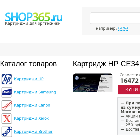
Картриджи для оргтехники
например:
C4092A
Каталог товаров
Картридж HP CE34
Совмести
Картриджи HP
16472
КУПИ
Картриджи Samsung
—
При п
Картриджи Canon
на сумму
Москве 
— Акции 
Картриджи Xerox
— Достав
— 250 ру
— Доставк
Картриджи Brother