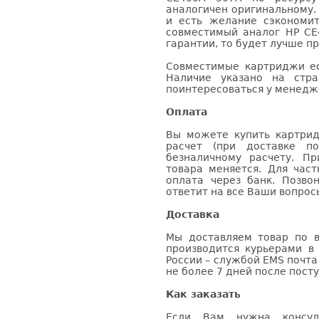
аналогичен оригинальному.
и есть желание сэкономи
совместимый аналог HP CE
гарантии, то будет лучше п
Совместимые картриджи ес
Наличие указано на стр
поинтересоваться у менедже
Оплата
Вы можете купить картри
расчет (при доставке п
безналичному расчету. П
товара меняется. Для час
оплата через банк. Позв
ответит на все Ваши вопрос
Доставка
Мы доставляем товар по в
производится курьерами в
России – службой EMS почта 
не более 7 дней после посту
Как заказать
Если Вам нужна консуль