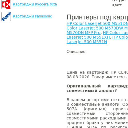
Ресурс:
Картриджи Kyocera Mita
Цвет:
Принтеры под кар
Картриджи Panasonic
HP Color LaserJet 500 M551D
Color LaserJet 500 M570DW M
M570DN MFP Pro
,
HP Color La
LaserJet 500 M551XH
,
HP Colo
LaserJet 500 M551N
Описание:
Цена на картридж HP CE40
08.08.2026. Товар имеется в
Оригинальный картр
совместимый аналог?
В нашем ассортименте есть
и совместимые аналоги. О
507A (оригинал) произв
совместимый – сторонни
совместимыми расходными 
процент брака у них мини
CE400A 507A по ресурсу 