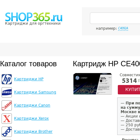
Картриджи для оргтехники
например:
C4092A
Каталог товаров
Картридж HP CE40
Совмести
Картриджи HP
р
5314
КУПИ
Картриджи Samsung
—
При п
Картриджи Canon
на сумму
Москве 
— Акции 
Картриджи Xerox
— Достав
— 250 ру
— Доставк
Картриджи Brother