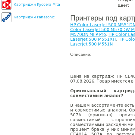
Ресурс:
Картриджи Kyocera Mita
Цвет:
Принтеры под кар
Картриджи Panasonic
HP Color LaserJet 500 M551D
Color LaserJet 500 M570DW M
M570DN MFP Pro
,
HP Color La
LaserJet 500 M551XH
,
HP Colo
LaserJet 500 M551N
Описание:
Цена на картридж HP CE40
07.08.2026. Товар имеется в
Оригинальный картр
совместимый аналог?
В нашем ассортименте есть
и совместимые аналоги. О
507A (оригинал) произв
совместимый – сторонни
совместимыми расходными 
процент брака у них мини
CE401A 507A по ресурсу 