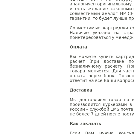
аналогичен оригинальному.
и есть желание сэкономи
совместимый аналог HP CE
гарантии, то будет лучше п
Совместимые картриджи ес
Наличие указано на стр
поинтересоваться у менедже
Оплата
Вы можете купить картри
расчет (при доставке п
безналичному расчету. П
товара меняется. Для час
оплата через банк. Позв
ответит на все Ваши вопрос
Доставка
Мы доставляем товар по в
производится курьерами в
России – службой EMS почта 
не более 7 дней после посту
Как заказать
Если Вам нужна консуль