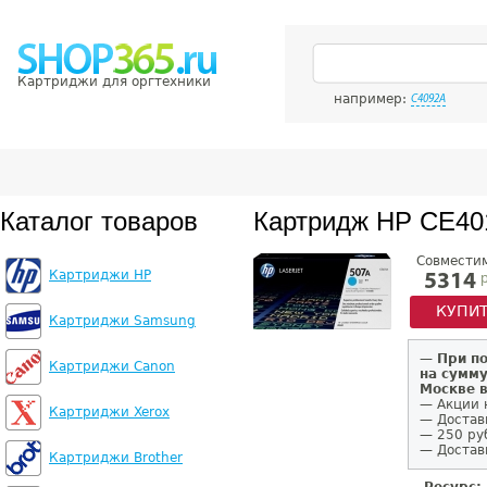
Картриджи для оргтехники
например:
C4092A
Каталог товаров
Картридж HP CE40
Совмести
Картриджи HP
р
5314
КУПИ
Картриджи Samsung
—
При п
Картриджи Canon
на сумму
Москве 
— Акции 
Картриджи Xerox
— Достав
— 250 ру
— Доставк
Картриджи Brother