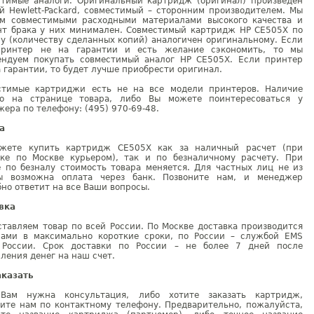
стимые аналоги. Оригинальный картридж (оригинал) произведен
й Hewlett-Packard, совместимый – сторонним производителем. Мы
ем совместимыми расходными материалами высокого качества и
нт брака у них минимален. Совместимый картридж HP CE505X по
у (количеству сделанных копий) аналогичен оригинальному. Если
ринтер не на гарантии и есть желание сэкономить, то мы
ендуем покупать совместимый аналог HP CE505X. Если принтер
 гарантии, то будет лучше приобрести оригинал.
стимые картриджи есть не на все модели принтеров. Наличие
но на странице товара, либо Вы можете поинтересоваться у
ера по телефону: (495) 970-69-48.
а
жете купить картридж CE505X как за наличный расчет (при
вке по Москве курьером), так и по безналичному расчету. При
е по безналу стоимость товара меняется. Для частных лиц не из
ы возможна оплата через банк. Позвоните нам, и менеджер
но ответит на все Ваши вопросы.
вка
тавляем товар по всей России. По Москве доставка производится
рами в максимально короткие сроки, по России – службой EMS
 России. Срок доставки по России – не более 7 дней после
ления денег на наш счет.
аказать
Вам нужна консультация, либо хотите заказать картридж,
ните нам по контактному телефону. Предварительно, пожалуйста,