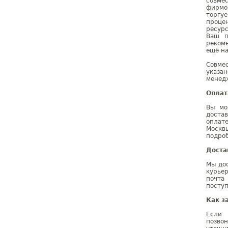
совме
фирмо
торгу
проце
ресурс
Ваш п
реком
ещё на
Совме
указа
менедж
Оплат
Вы мо
доста
оплат
Москв
подроб
Доста
Мы дос
курье
почта
поступ
Как з
Если 
позво