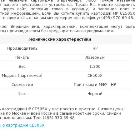
ите название картриджа (партномер), либо точное название
и вашего печатающего устройства. Также Вы можете оформить
у через сайт, положив товар в корзину, и заполнив поля с
ктной информацией. Если Вы хотите купить картридж HP CE505X
 то свяжитесь с нашим менеджером по телефону: (495) 970-69-48.
ние: Внешний вид, характеристики, комплектация могут быть
ны производителем без предварительного уведомления.
Технические характеристики
Производитель
HP
Печать
Лазерный
Вес
1.300
Модель (партномер)
CE505X
Совместим
Принтеры и МФУ - HP
Цвет
Черный
 картриджи HP CE505X у нас просто и приятно. Низкие цены.
ка по Москве и всей России в самые короткие сроки. Скидки
нным клиентам. Тел: (495) 970-69-48
ы о картридже CE505X