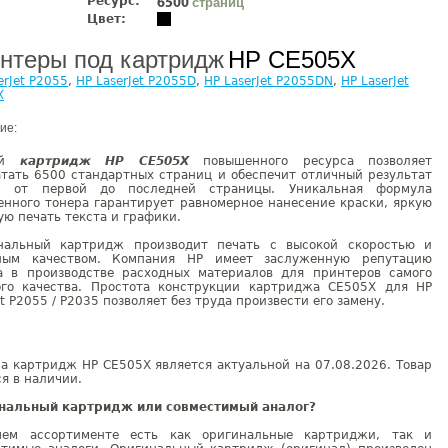
Ресурс:
страниц
6500
Цвет:
нтеры под картридж
HP CE505X
erJet P2055
,
HP LaserJet P2055D
,
HP LaserJet P2055DN
,
HP LaserJet
X
ие:
ый
картридж НР CE505X
повышенного ресурса позволяет
атать 6500 стандартных страниц и обеспечит отличный результат
и от первой до последней страницы. Уникальная формула
енного тонера гарантирует равномерное нанесение краски, яркую
ую печать текста и графики.
нальный картридж производит печать с высокой скоростью и
ным качеством. Компания HP имеет заслуженную репутацию
а в производстве расходных материалов для принтеров самого
ого качества. Простота конструкции картриджа CE505X для HP
et P2055 / P2035 позволяет без труда произвести его замену.
а картридж HP CE505X является актуальной на 07.08.2026. Товар
я в наличии.
нальный картридж или совместимый аналог?
ем ассортименте есть как оригинальные картриджи, так и