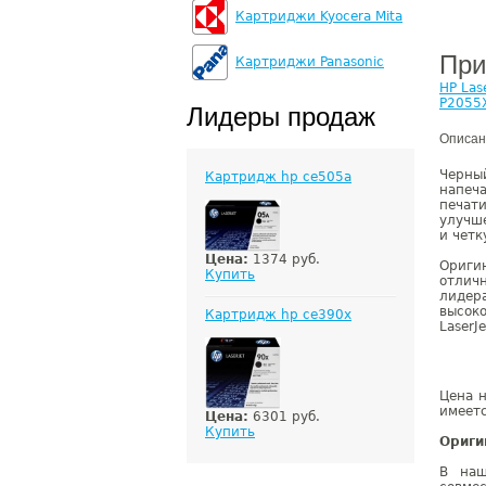
Картриджи Kyocera Mita
При
Картриджи Panasonic
HP Las
P2055
Лидеры продаж
Описан
Черн
Картридж hp ce505a
напеч
печат
улучш
и четк
Цена:
1374 руб.
Ориги
Купить
отлич
лидер
высок
Картридж hp ce390x
LaserJ
Цена н
имеетс
Цена:
6301 руб.
Купить
Ориги
В наш