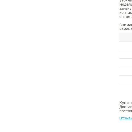
уточн
модел
заявк
конта
оптом,
Внима
измене
Купить
Достав
постоя
Отзыв