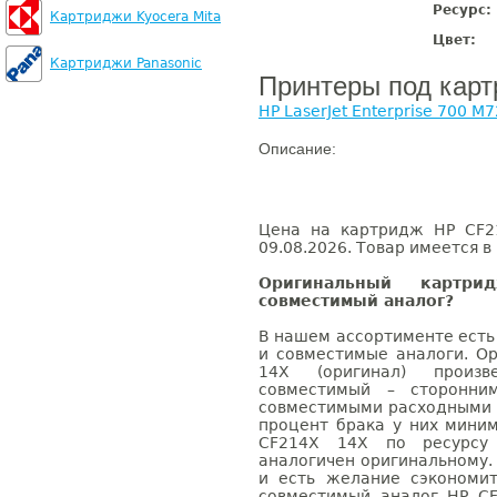
Ресурс:
Картриджи Kyocera Mita
Цвет:
Картриджи Panasonic
Принтеры под кар
HP LaserJet Enterprise 700 M
Описание:
Цена на картридж HP CF2
09.08.2026. Товар имеется в
Оригинальный карт
совместимый аналог?
В нашем ассортименте есть
и совместимые аналоги. О
14X (оригинал) произве
совместимый – сторонни
совместимыми расходными 
процент брака у них мини
CF214X 14X по ресурсу 
аналогичен оригинальному.
и есть желание сэкономи
совместимый аналог HP C