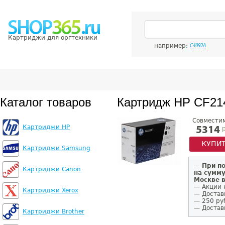
Картриджи для оргтехники
например:
C4092A
Каталог товаров
Картридж HP CF21
Совмести
Картриджи HP
р
5314
КУПИ
Картриджи Samsung
—
При п
Картриджи Canon
на сумму
Москве 
— Акции 
Картриджи Xerox
— Достав
— 250 ру
— Доставк
Картриджи Brother