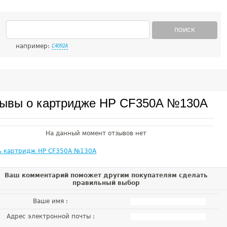
ПОИСК
например:
C4092A
ывы о картридже HP CF350A №130A
На данный момент отзывов нет
ь картридж HP CF350A №130A
Ваш комментарий поможет другим покупателям сделать
правильный выбор
Ваше имя :
Адрес электронной почты :