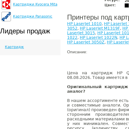
Ресурс:
2
Картриджи Kyocera Mita
Цвет:
Принтеры под кар
Картриджи Panasonic
HP LaserJet 1010
,
HP LaserJet
3052
,
HP LaserJet M1319F
,
HP 
Лидеры продаж
LaserJet 3015
,
HP LaserJet 10
1022
,
HP LaserJet 1022N
,
HP L
HP LaserJet 3050Z
,
HP LaserJe
Картридж
Описание:
Цена на картридж HP Q2
08.08.2026. Товар имеется в
Оригинальный картридж
аналог?
В нашем ассортименте есть
и совместимые аналоги. О
(оригинал) произведен фирм
сторонним производител
расходными материалами вы
у них минимален. Совме
ресурсу (количеству с