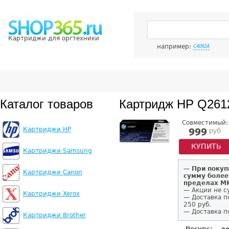
Картриджи для оргтехники
например:
C4092A
Каталог товаров
Картридж HP Q261
Совместимый:
Картриджи HP
руб
999
КУПИТЬ
Картриджи Samsung
—
При покуп
Картриджи Canon
сумму более
пределах 
— Акции не с
Картриджи Xerox
— Доставка п
250 руб.
— Доставка п
Картриджи Brother