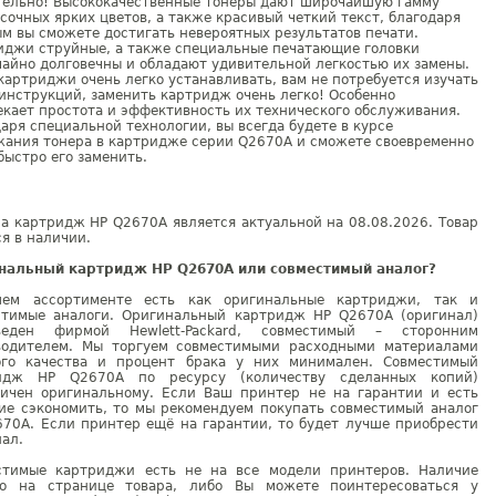
тельно! Высококачественные тонеры дают широчайшую гамму
сочных ярких цветов, а также красивый четкий текст, благодаря
м вы сможете достигать невероятных результатов печати.
иджи струйные, а также специальные печатающие головки
айно долговечны и обладают удивительной легкостью их замены.
картриджи очень легко устанавливать, вам не потребуется изучать
инструкций, заменить картридж очень легко! Особенно
кает простота и эффективность их технического обслуживания.
аря специальной технологии, вы всегда будете в курсе
жания тонера в картридже серии Q2670A и сможете своевременно
быстро его заменить.
а картридж HP Q2670A является актуальной на 08.08.2026. Товар
я в наличии.
нальный картридж HP Q2670A или совместимый аналог?
ем ассортименте есть как оригинальные картриджи, так и
стимые аналоги. Оригинальный картридж HP Q2670A (оригинал)
веден фирмой Hewlett-Packard, совместимый – сторонним
водителем. Мы торгуем совместимыми расходными материалами
ого качества и процент брака у них минимален. Совместимый
идж HP Q2670A по ресурсу (количеству сделанных копий)
гичен оригинальному. Если Ваш принтер не на гарантии и есть
ие сэкономить, то мы рекомендуем покупать совместимый аналог
670A. Если принтер ещё на гарантии, то будет лучше приобрести
ал.
стимые картриджи есть не на все модели принтеров. Наличие
но на странице товара, либо Вы можете поинтересоваться у