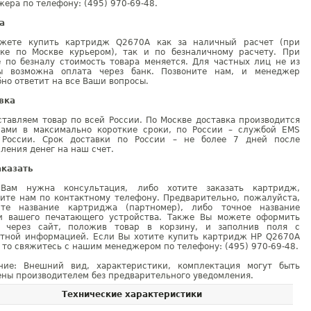
ера по телефону: (495) 970-69-48.
а
жете купить картридж Q2670A как за наличный расчет (при
вке по Москве курьером), так и по безналичному расчету. При
е по безналу стоимость товара меняется. Для частных лиц не из
ы возможна оплата через банк. Позвоните нам, и менеджер
но ответит на все Ваши вопросы.
вка
тавляем товар по всей России. По Москве доставка производится
рами в максимально короткие сроки, по России – службой EMS
 России. Срок доставки по России – не более 7 дней после
ления денег на наш счет.
аказать
Вам нужна консультация, либо хотите заказать картридж,
ните нам по контактному телефону. Предварительно, пожалуйста,
ите название картриджа (партномер), либо точное название
и вашего печатающего устройства. Также Вы можете оформить
у через сайт, положив товар в корзину, и заполнив поля с
ктной информацией. Если Вы хотите купить картридж HP Q2670A
 то свяжитесь с нашим менеджером по телефону: (495) 970-69-48.
ние: Внешний вид, характеристики, комплектация могут быть
ны производителем без предварительного уведомления.
Технические характеристики