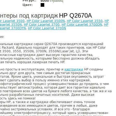
Ресурс:
страниц
6000
Цвет:
нтеры под картридж
HP Q2670A
or LaserJet 3500
,
HP Color LaserJet 3500N
,
HP Color LaserJet 3550
,
HP
LaserJet 3550N
,
HP Color LaserJet 3700
,
HP Color LaserJet 3700DN
,
HP
LaserJet 3700DTN
,
HP Color LaserJet 3700N
ие:
нальные картриджи серии Q2670A производятся корпорацией
t Packard. Идеально подходят для таких принтеров, как HP Color
et 3500, 3550, 3550N, 3700N, 3550N(Laser Jet, LJ). Эти
оклассные картриджи дают высокую гарантию качества,
тельную надежность, которыми бесспорно должна обладать
ая печать хорошая лазерная печать HP.
но просты в эксплуатации, принтер и
картриджи
HP созданы
льно друг для друга, тем самым достигая прекрасных
татов. Яркие цвета, уникальная и быстрая окупаемость затрат
яют сделать выбор в пользу именно этих картриджей.
офотографический процесс усовершенствован до предела, о чем
ельствует автонастройка, которая дает все гарантии идеально
о повторения всех цветов на бумаге любого качества, а так же и на
льно разработанных печатных носителей. Даже высокая
сть здесь не помеха!
ры HP, а также и картриджи обеспечивают очень точное
изведение всех имеющихся цветов, причем в любых, даже
чайно экстремальных условиях. И все это - благодаря
нейшему электрофотопроцессу, который здесь усовершенствован