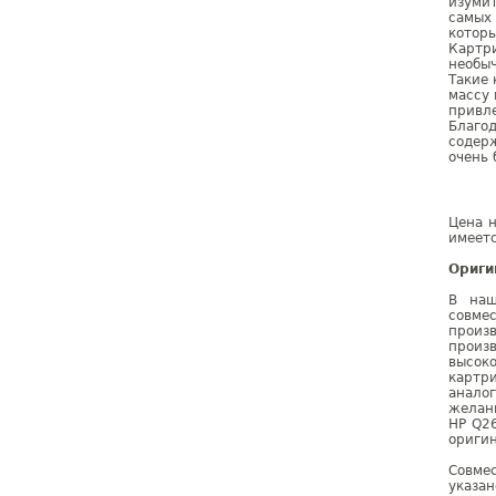
изуми
самых 
которы
Картр
необыч
Такие 
массу 
привле
Благод
содер
очень 
Цена н
имеетс
Ориги
В наш
совме
произ
произ
высок
картр
анало
желан
HP Q2
оригин
Совме
указа