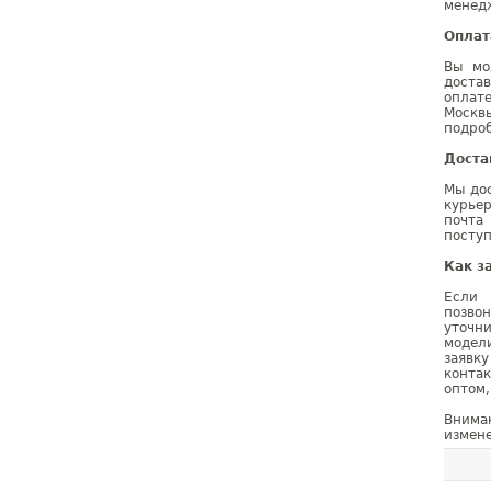
менедж
Оплат
Вы мо
доста
оплат
Москв
подроб
Доста
Мы дос
курье
почта
поступ
Как з
Если 
позво
уточн
модел
заявк
конта
оптом,
Внима
измене