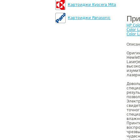
Картриджи Kyocera Mita
При
Картриджи Panasonic
HP Col
Color 
Color 
Описан
Ориги
Hewlet
LaserJ
высок
изуми
лазерн
Доволь
специа
резуль
позвол
Электр
свидет
точног
специа
влажно
Принте
воспро
чрезвы
чудес