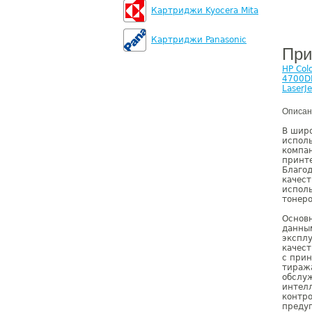
Картриджи Kyocera Mita
Картриджи Panasonic
При
HP Col
4700D
LaserJ
Описан
В широ
испол
компан
принте
Благод
качест
испол
тонеро
Основ
данны
экспл
качест
с прин
тиража
обслуж
интелл
контро
предуп