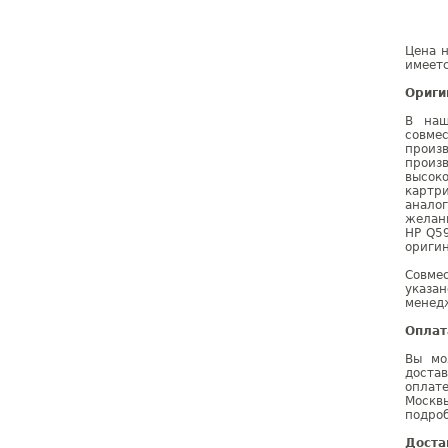
Цена н
имеетс
Ориги
В наш
совме
произ
произ
высок
картр
анало
желан
HP Q5
оригин
Совме
указа
менедж
Оплат
Вы мо
доста
оплат
Москв
подроб
Доста