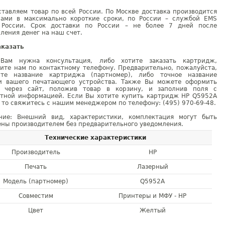
тавляем товар по всей России. По Москве доставка производится
рами в максимально короткие сроки, по России – службой EMS
 России. Срок доставки по России – не более 7 дней после
ления денег на наш счет.
аказать
Вам нужна консультация, либо хотите заказать картридж,
ните нам по контактному телефону. Предварительно, пожалуйста,
ите название картриджа (партномер), либо точное название
и вашего печатающего устройства. Также Вы можете оформить
у через сайт, положив товар в корзину, и заполнив поля с
ктной информацией. Если Вы хотите купить картридж HP Q5952A
 то свяжитесь с нашим менеджером по телефону: (495) 970-69-48.
ние: Внешний вид, характеристики, комплектация могут быть
ны производителем без предварительного уведомления.
Технические характеристики
Производитель
HP
Печать
Лазерный
Модель (партномер)
Q5952A
Совместим
Принтеры и МФУ - HP
Цвет
Желтый