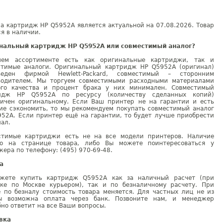
а картридж HP Q5952A является актуальной на 07.08.2026. Товар
я в наличии.
нальный картридж HP Q5952A или совместимый аналог?
ем ассортименте есть как оригинальные картриджи, так и
стимые аналоги. Оригинальный картридж HP Q5952A (оригинал)
веден фирмой Hewlett-Packard, совместимый – сторонним
водителем. Мы торгуем совместимыми расходными материалами
ого качества и процент брака у них минимален. Совместимый
идж HP Q5952A по ресурсу (количеству сделанных копий)
гичен оригинальному. Если Ваш принтер не на гарантии и есть
ие сэкономить, то мы рекомендуем покупать совместимый аналог
952A. Если принтер ещё на гарантии, то будет лучше приобрести
ал.
стимые картриджи есть не на все модели принтеров. Наличие
но на странице товара, либо Вы можете поинтересоваться у
ера по телефону: (495) 970-69-48.
а
жете купить картридж Q5952A как за наличный расчет (при
вке по Москве курьером), так и по безналичному расчету. При
е по безналу стоимость товара меняется. Для частных лиц не из
ы возможна оплата через банк. Позвоните нам, и менеджер
но ответит на все Ваши вопросы.
вка