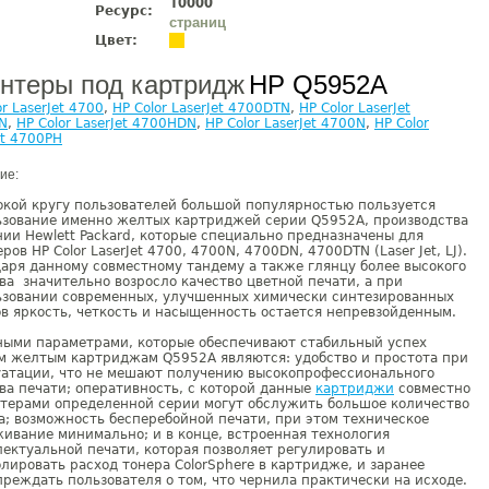
10000
Ресурс:
страниц
Цвет:
нтеры под картридж
HP Q5952A
or LaserJet 4700
,
HP Color LaserJet 4700DTN
,
HP Color LaserJet
N
,
HP Color LaserJet 4700HDN
,
HP Color LaserJet 4700N
,
HP Color
et 4700PH
ие:
кой кругу пользователей большой популярностью пользуется
ьзование именно желтых картриджей серии Q5952A, производства
ии Hewlett Packard, которые специально предназначены для
ров HP Color LaserJet 4700, 4700N, 4700DN, 4700DTN (Laser Jet, LJ).
аря данному совместному тандему а также глянцу более высокого
ва значительно возросло качество цветной печати, а при
ьзовании современных, улучшенных химически синтезированных
в яркость, четкость и насыщенность остается непревзойденным.
ными параметрами, которые обеспечивают стабильный успех
м желтым картриджам Q5952A являются: удобство и простота при
уатации, что не мешают получению высокопрофессионального
ва печати; оперативность, с которой данные
картриджи
совместно
терами определенной серии могут обслужить большое количество
; возможность бесперебойной печати, при этом техническое
ивание минимально; и в конце, встроенная технология
ектуальной печати, которая позволяет регулировать и
лировать расход тонера ColorSphere в картридже, и заранее
реждать пользователя о том, что чернила практически на исходе.