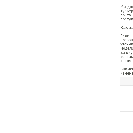
Мы дос
курье
почта
поступ
Как з
Если 
позво
уточн
модел
заявк
конта
оптом,
Внима
измене