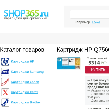
Картриджи для оргтехники
например:
C4092A
Каталог товаров
Картридж HP Q756
Совместимый:
Картриджи HP
руб
5314
КУПИТЬ
Картриджи Samsung
—
При покуп
Картриджи Canon
сумму более
пределах 
— Акции не с
Картриджи Xerox
— Доставка п
250 руб.
— Доставка п
Картриджи Brother