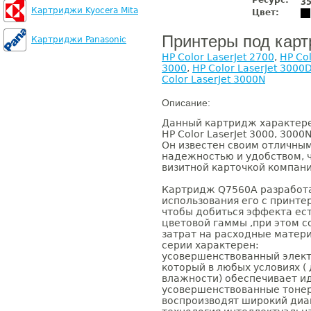
Ресурс:
3
Картриджи Kyocera Mita
Цвет:
Принтеры под кар
Картриджи Panasonic
HP Color LaserJet 2700
,
HP Col
3000
,
HP Color LaserJet 3000
Color LaserJet 3000N
Описание:
Данный картридж характере
HP Color LaserJet 3000, 3000N
Он известен своим отличным
надежностью и удобством, ч
визитной карточкой компани
Картридж Q7560A разработа
использования его с принт
чтобы добиться эффекта ес
цветовой гаммы ,при этом 
затрат на расходные матери
серии характерен:
усовершенствованный элек
который в любых условиях (
влажности) обеспечивает и
усовершенствованные тонер
воспроизводят широкий диа