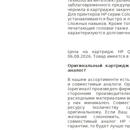
технология интеллектуальн
заблаговременного предупр
чернила в картридже закан
Для принтеров НР серии Colo
устанавливаются быстро и ле
сложных навыков. Кроме то
печатающие головки также 
характеризуются долговечн
Цена на картридж HP Q7
06.08.2026. Товар имеется в
Оригинальный картридж
аналог?
В нашем ассортименте есть
и совместимые аналоги. О
(оригинал) произведен фирм
сторонним производител
расходными материалами вы
у них минимален. Совме
ресурсу (количеству с
оригинальному. Если Ваш
желание сэкономить, 
совместимый аналог HP 
гарантии, то будет лучше п