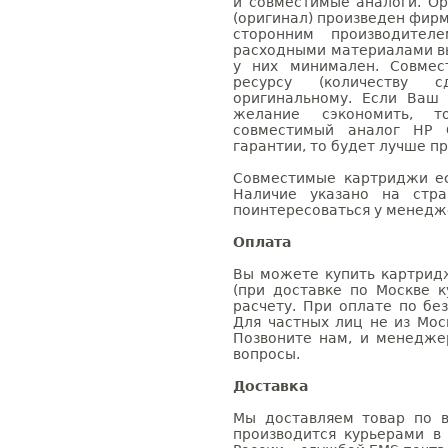
и совместимые аналоги. О
(оригинал) произведен фирм
сторонним производител
расходными материалами вы
у них минимален. Совме
ресурсу (количеству с
оригинальному. Если Ваш
желание сэкономить, 
совместимый аналог HP 
гарантии, то будет лучше п
Совместимые картриджи ес
Наличие указано на стр
поинтересоваться у менедже
Оплата
Вы можете купить картрид
(при доставке по Москве к
расчету. При оплате по бе
Для частных лиц не из Мос
Позвоните нам, и менедже
вопросы.
Доставка
Мы доставляем товар по в
производится курьерами в