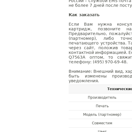
России – службой EMS почта 
не более 7 дней после посту
Как заказать
Если Вам нужна консуль
картридж, позвоните н
Предварительно, пожалуйс
(партномер), либо точ
печатающего устройства. 
через сайт, положив това
контактной информацией. Е
Q7563A оптом, то свяж
телефону: (495) 970-69-48.
Внимание: Внешний вид, ха
быть изменены производ
уведомления.
Технически
Производитель
Печать
Модель (партномер)
Совместим
Цвет