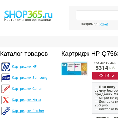
Картриджи для оргтехники
например:
C4092A
Каталог товаров
Картридж HP Q756
Совместимый:
Картриджи HP
руб
5314
КУПИТЬ
Картриджи Samsung
—
При покуп
Картриджи Canon
сумму более
пределах 
— Акции не с
Картриджи Xerox
— Доставка п
250 руб.
— Доставка п
Картриджи Brother