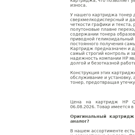
картриджа, что позволяет у
износа.
У нашего картриджа тонер
сверхмелкодисперсный и да
четкости графики и текста,
полутоновые плавне перехо
содержании тонера образов
приводной геликоидальный 
постоянного получения сам
Картридж предназначен и д
самый строгий контроль и 
надежность компании HP яв
долгой и безотказной работ
Конструкция этих картридж
обслуживание и установку,
тонер, предотвращая утечку
Цена на картридж HP Q7
06.08.2026. Товар имеется в
Оригинальный картридж
аналог?
В нашем ассортименте есть