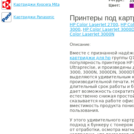
Ресурс:
3
Картриджи Kyocera Mita
Цвет:
Принтеры под кар
Картриджи Panasonic
HP Color LaserJet 2700
,
HP Col
3000
,
HP Color LaserJet 3000
Color LaserJet 3000N
Описание:
Вместе с признанной надёж
картриджи для hp
группы Q7
популярность принтеров HP 
Ultraprecise, и произведены 
3000, 3000N, 3000DN, 3000DTN
выделяются удивительным 
производительной печати. Н
длительный срок работы и 
дает возможность сократить
естественно снижая простой
сказывается на работе офис
вместимость продукта пони
пользования.
У этого удивительного картр
подход к бункеру с тонером
от отработки, осмотра магн