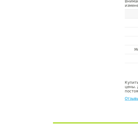
Внима
измене
М
Купить
цены. 
постоя
Отзывы