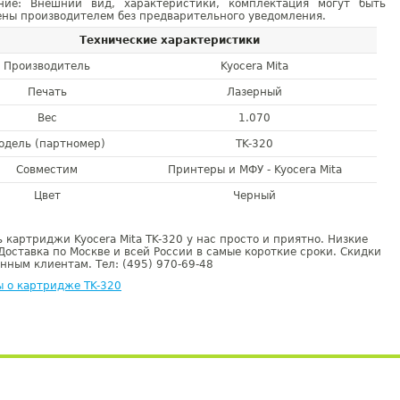
ние: Внешний вид, характеристики, комплектация могут быть
ны производителем без предварительного уведомления.
Технические характеристики
Производитель
Kyocera Mita
Печать
Лазерный
Вес
1.070
одель (партномер)
TK-320
Совместим
Принтеры и МФУ - Kyocera Mita
Цвет
Черный
 картриджи Kyocera Mita TK-320 у нас просто и приятно. Низкие
Доставка по Москве и всей России в самые короткие сроки. Скидки
нным клиентам. Тел: (495) 970-69-48
 о картридже TK-320