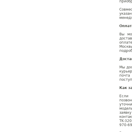
приобр
Совме
указа
менедж
Оплат
Вы мо
доста
оплат
Москв
подроб
Доста
Мы дос
курье
почта
поступ
Как з
Если 
позво
уточн
модел
заявк
контак
TK-32
970-69