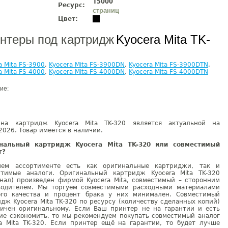
15000
Ресурс:
страниц
Цвет:
нтеры под картридж
Kyocera Mita TK-
a Mita FS-3900
,
Kyocera Mita FS-3900DN
,
Kyocera Mita FS-3900DTN
,
a Mita FS-4000
,
Kyocera Mita FS-4000DN
,
Kyocera Mita FS-4000DTN
ие:
на картридж Kyocera Mita TK-320 является актуальной на
2026. Товар имеется в наличии.
нальный картридж Kyocera Mita TK-320 или совместимый
г?
ем ассортименте есть как оригинальные картриджи, так и
стимые аналоги. Оригинальный картридж Kyocera Mita TK-320
инал) произведен фирмой Kyocera Mita, совместимый – сторонним
водителем. Мы торгуем совместимыми расходными материалами
ого качества и процент брака у них минимален. Совместимый
дж Kyocera Mita TK-320 по ресурсу (количеству сделанных копий)
гичен оригинальному. Если Ваш принтер не на гарантии и есть
ие сэкономить, то мы рекомендуем покупать совместимый аналог
ra Mita TK-320. Если принтер ещё на гарантии, то будет лучше