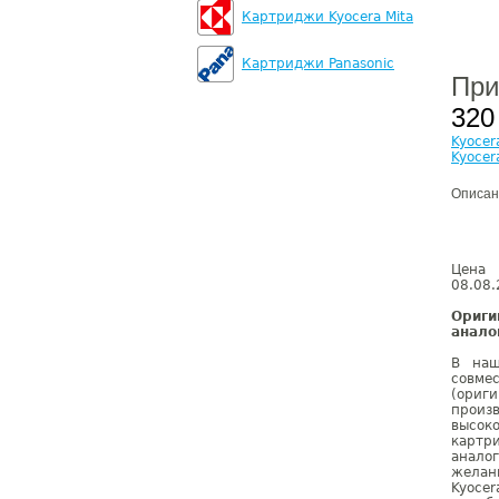
Картриджи Kyocera Mita
Картриджи Panasonic
При
320
Kyocer
Kyocer
Описан
Цена 
08.08.
Ориги
анало
В наш
совме
(ориг
произ
высок
картри
анало
желан
Kyoce