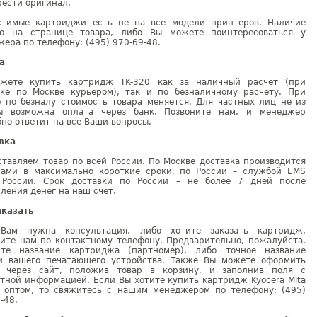
ести оригинал.
стимые картриджи есть не на все модели принтеров. Наличие
но на странице товара, либо Вы можете поинтересоваться у
ера по телефону: (495) 970-69-48.
а
жете купить картридж TK-320 как за наличный расчет (при
вке по Москве курьером), так и по безналичному расчету. При
е по безналу стоимость товара меняется. Для частных лиц не из
ы возможна оплата через банк. Позвоните нам, и менеджер
но ответит на все Ваши вопросы.
вка
тавляем товар по всей России. По Москве доставка производится
рами в максимально короткие сроки, по России – службой EMS
 России. Срок доставки по России – не более 7 дней после
ления денег на наш счет.
аказать
Вам нужна консультация, либо хотите заказать картридж,
ните нам по контактному телефону. Предварительно, пожалуйста,
ите название картриджа (партномер), либо точное название
и вашего печатающего устройства. Также Вы можете оформить
у через сайт, положив товар в корзину, и заполнив поля с
тной информацией. Если Вы хотите купить картридж Kyocera Mita
0 оптом, то свяжитесь с нашим менеджером по телефону: (495)
-48.