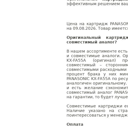
эффективным решением ваш
Цена на картридж PANASON
на 09.08.2026. Товар имеетс
Оригинальный картри
совместимый аналог?
В нашем ассортименте есть
и совместимые аналоги. О
KX-FA55A (оригинал) п
совместимый – сторонни
совместимыми расходными 
процент брака у них мин
PANASONIC KX-FA55A по ресу
аналогичен оригинальному.
и есть желание сэкономи
совместимый аналог PANAS
на гарантии, то будет лучш
Совместимые картриджи ес
Наличие указано на стр
поинтересоваться у менедже
Оплата