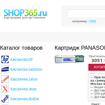
Картриджи для оргтехники
например:
C4092A
Каталог товаров
Картридж PANASO
Оригиналь
Картриджи HP
р
3051
КУПИ
Картриджи Samsung
—
При п
Картриджи Canon
на сумму
Москве 
— Акции 
Картриджи Xerox
— Достав
— 250 ру
— Доставк
Картриджи Brother
Цвет: