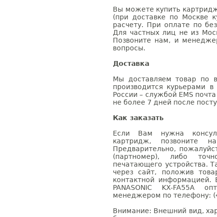
Вы можете купить картридж
(при доставке по Москве к
расчету. При оплате по бе
Для частных лиц не из Мос
Позвоните нам, и менедже
вопросы.
Доставка
Мы доставляем товар по в
производится курьерами в
России – службой EMS почта 
не более 7 дней после посту
Как заказать
Если Вам нужна консуль
картридж, позвоните н
Предварительно, пожалуйс
(партномер), либо точ
печатающего устройства. 
через сайт, положив това
контактной информацией. 
PANASONIC KX-FA55A о
менеджером по телефону: (4
Внимание: Внешний вид, ха