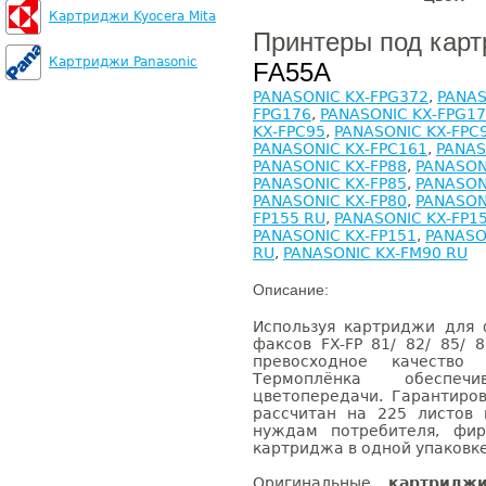
Картриджи Kyocera Mita
Принтеры под кар
Картриджи Panasonic
FA55A
PANASONIC KX-FPG372
,
PANAS
FPG176
,
PANASONIC KX-FPG1
KX-FPC95
,
PANASONIC KX-FPC
PANASONIC KX-FPC161
,
PANAS
PANASONIC KX-FP88
,
PANASON
PANASONIC KX-FP85
,
PANASON
PANASONIC KX-FP80
,
PANASON
FP155 RU
,
PANASONIC KX-FP1
PANASONIC KX-FP151
,
PANASO
RU
,
PANASONIC KX-FM90 RU
Описание:
Используя картриджи для
факсов FX-FP 81/ 82/ 85/ 
превосходное качество
Термоплёнка обеспеч
цветопередачи. Гарантиро
рассчитан на 225 листов
нуждам потребителя, фир
картриджа в одной упаковке
Оригинальные
картридж