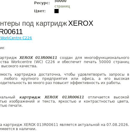
50000
Ресурс:
страниц
Цвет:
нтеры под картридж
XEROX
R00611
WorkCentre C226
ие:
картридж
XEROX 013R00611
создан для многофункционального
йства Workсentre (WC) C226 и обеспечит печать 50000 страниц
 высокого качества.
имость картриджа достаточна, чтобы удовлетворить запросы в
и любого крупного предприятия или офиса, а его высокая
одительность во много раз повысит эффективность их работы.
инальный
картридж XEROX 013R00611
отличается высокой
стью изображений и текста, яркостью и контрастностью цвета,
тью печати.
а картридж XEROX 013R00611 является актуальной на 07.08.2026.
имеется в наличии.