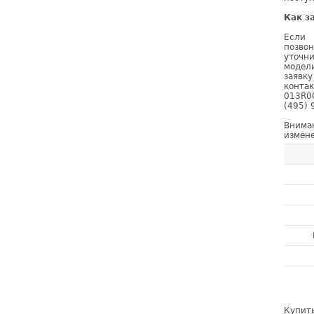
Как з
Если 
позво
уточн
модел
заявк
конта
013R0
(495) 
Внима
измене
Купить