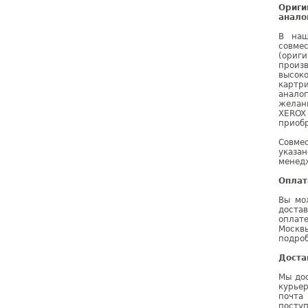
Ориг
анало
В наш
совме
(ориг
произ
высок
картр
анало
желан
XEROX
приобр
Совме
указа
менедж
Оплат
Вы мо
доста
оплат
Москв
подроб
Доста
Мы дос
курье
почта
поступ