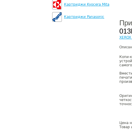
Картриджи Kyocera Mita
Картриджи Panasonic
При
013
XEROX 
Описан
Копи-
устро
самого
Вмест
печат
произв
Ориг
четко
точнос
Цена н
Товар 