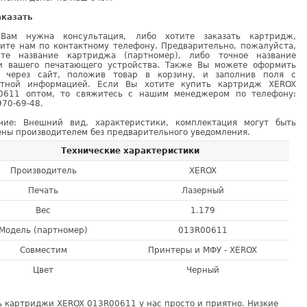
аказать
Вам нужна консультация, либо хотите заказать картридж,
ните нам по контактному телефону. Предварительно, пожалуйста,
ите название картриджа (партномер), либо точное название
и вашего печатающего устройства. Также Вы можете оформить
у через сайт, положив товар в корзину, и заполнив поля с
ктной информацией. Если Вы хотите купить картридж XEROX
0611 оптом, то свяжитесь с нашим менеджером по телефону:
970-69-48.
ние: Внешний вид, характеристики, комплектация могут быть
ны производителем без предварительного уведомления.
Технические характеристики
Производитель
XEROX
Печать
Лазерный
Вес
1.179
Модель (партномер)
013R00611
Совместим
Принтеры и МФУ - XEROX
Цвет
Черный
 картриджи XEROX 013R00611 у нас просто и приятно. Низкие