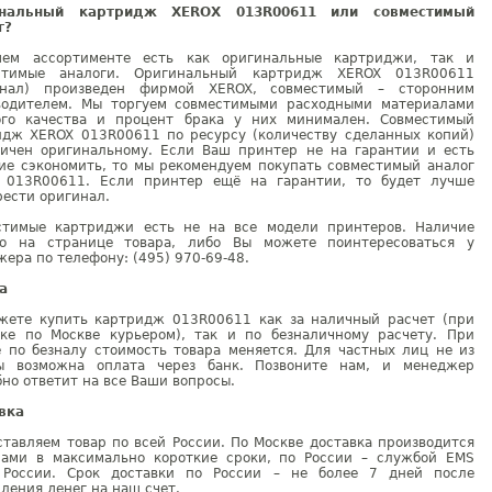
инальный картридж XEROX 013R00611 или совместимый
г?
ем ассортименте есть как оригинальные картриджи, так и
стимые аналоги. Оригинальный картридж XEROX 013R00611
инал) произведен фирмой XEROX, совместимый – сторонним
водителем. Мы торгуем совместимыми расходными материалами
ого качества и процент брака у них минимален. Совместимый
идж XEROX 013R00611 по ресурсу (количеству сделанных копий)
гичен оригинальному. Если Ваш принтер не на гарантии и есть
ие сэкономить, то мы рекомендуем покупать совместимый аналог
 013R00611. Если принтер ещё на гарантии, то будет лучше
ести оригинал.
стимые картриджи есть не на все модели принтеров. Наличие
но на странице товара, либо Вы можете поинтересоваться у
ера по телефону: (495) 970-69-48.
а
жете купить картридж 013R00611 как за наличный расчет (при
вке по Москве курьером), так и по безналичному расчету. При
е по безналу стоимость товара меняется. Для частных лиц не из
ы возможна оплата через банк. Позвоните нам, и менеджер
но ответит на все Ваши вопросы.
вка
тавляем товар по всей России. По Москве доставка производится
рами в максимально короткие сроки, по России – службой EMS
 России. Срок доставки по России – не более 7 дней после
ления денег на наш счет.