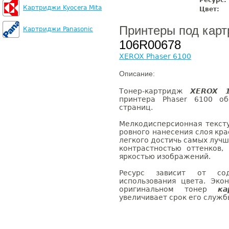
Ресурс:
Картриджи Kyocera Mita
Цвет:
Принтеры под кар
Картриджи Panasonic
106R00678
XEROX Phaser 6100
Описание:
Тонер-картридж
XEROX 1
принтера Phaser 6100 об
страниц.
Мелкодисперсионная текст
ровного нанесения слоя кр
легкого достичь самых лучш
контрастностью оттенков,
яркостью изображений.
Ресурс зависит от со
использования цвета. Эк
оригинальном тонер
к
увеличивает срок его служб