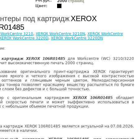
Ресурс:
страниц
2000
Цвет:
нтеры под картридж
XEROX
R01485
WorkCentre 3210
,
XEROX WorkCentre 3210N
,
XEROX WorkCentre
XEROX WorkCentre 3220D
,
XEROX WorkCentre 3220DN
ие:
т
картридж XEROX 106R01485
для Workсentre (WC) 3210/3220
чит высококачественную печать 2000 страниц.
ьзование оригинального принт-картриджа XEROX гарантирует
ение яркого и четкого изображения с высокой контрастностью
 ооттенков и глянцевым черным цветом. Мелкодисперсионная
ура тонера позволяет красящему веществу распыляться по бумаге
 слоем без дефектов и с большой точностью.
ер с оригинальным картриджем
XEROX 106R01485
обладает
ой скоростью печати и может эыффективно использоваться в
х с небольшим объемом печатной продукции.
а картридж XEROX 106R01485 является актуальной на 07.08.2026.
имеется в наличии.