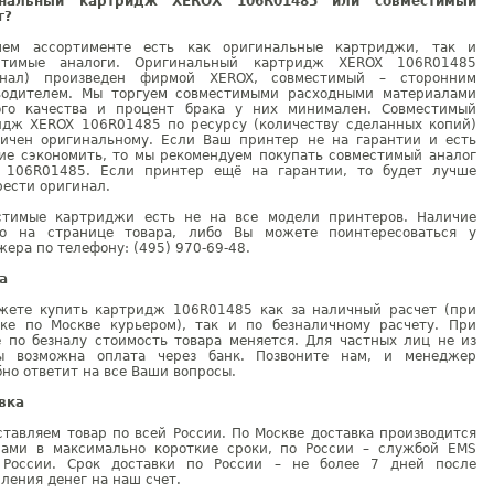
инальный картридж XEROX 106R01485 или совместимый
г?
ем ассортименте есть как оригинальные картриджи, так и
стимые аналоги. Оригинальный картридж XEROX 106R01485
инал) произведен фирмой XEROX, совместимый – сторонним
водителем. Мы торгуем совместимыми расходными материалами
ого качества и процент брака у них минимален. Совместимый
идж XEROX 106R01485 по ресурсу (количеству сделанных копий)
гичен оригинальному. Если Ваш принтер не на гарантии и есть
ие сэкономить, то мы рекомендуем покупать совместимый аналог
 106R01485. Если принтер ещё на гарантии, то будет лучше
ести оригинал.
стимые картриджи есть не на все модели принтеров. Наличие
но на странице товара, либо Вы можете поинтересоваться у
ера по телефону: (495) 970-69-48.
а
жете купить картридж 106R01485 как за наличный расчет (при
вке по Москве курьером), так и по безналичному расчету. При
е по безналу стоимость товара меняется. Для частных лиц не из
ы возможна оплата через банк. Позвоните нам, и менеджер
но ответит на все Ваши вопросы.
вка
тавляем товар по всей России. По Москве доставка производится
рами в максимально короткие сроки, по России – службой EMS
 России. Срок доставки по России – не более 7 дней после
ления денег на наш счет.