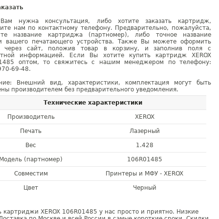
аказать
Вам нужна консультация, либо хотите заказать картридж,
ните нам по контактному телефону. Предварительно, пожалуйста,
ите название картриджа (партномер), либо точное название
и вашего печатающего устройства. Также Вы можете оформить
у через сайт, положив товар в корзину, и заполнив поля с
ктной информацией. Если Вы хотите купить картридж XEROX
1485 оптом, то свяжитесь с нашим менеджером по телефону:
970-69-48.
ние: Внешний вид, характеристики, комплектация могут быть
ны производителем без предварительного уведомления.
Технические характеристики
Производитель
XEROX
Печать
Лазерный
Вес
1.428
Модель (партномер)
106R01485
Совместим
Принтеры и МФУ - XEROX
Цвет
Черный
 картриджи XEROX 106R01485 у нас просто и приятно. Низкие
Доставка по Москве и всей России в самые короткие сроки. Скидки