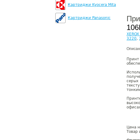
Картриджи Kyocera Mita
При
Картриджи Panasonic
106
XEROX 
3220
,
Описан
Прин
обеспе
Испол
получ
серых
текст
тонким
Принт
высок
офиса
Цена н
Товар 