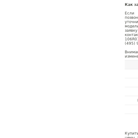
Как з
Если 
позво
уточн
модел
заявк
конта
106R0
(495) 
Внима
измене
Купить
цены. 