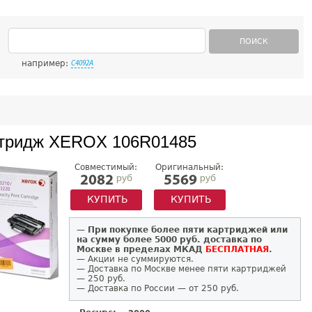
ПОИСК
например:
C4092A
тридж XEROX 106R01485
Совместимый:
Оригинальный:
руб
руб
2082
5569
КУПИТЬ
КУПИТЬ
—
При покупке более пяти картриджей или
на сумму более 5000 руб. доставка по
Москве в пределах МКАД
БЕСПЛАТНАЯ
.
— Акции не суммируются.
— Доставка по Москве менее пяти картриджей
— 250 руб.
— Доставка по России — от 250 руб.