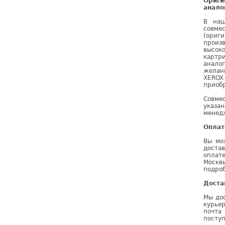
Ориг
анало
В наш
совме
(ориг
произ
высок
картр
анало
желан
XEROX
приобр
Совме
указа
менедж
Оплат
Вы мо
доста
оплат
Москв
подроб
Доста
Мы дос
курье
почта
поступ