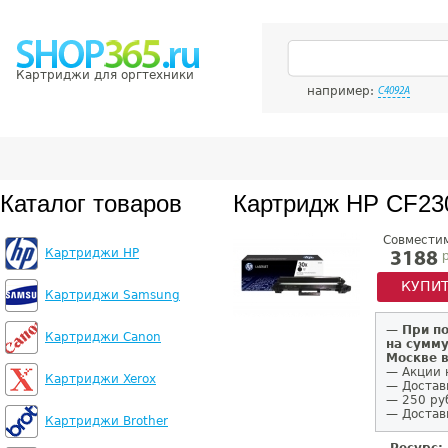
Картриджи для оргтехники
например:
C4092A
Каталог товаров
Картридж HP CF23
Совмести
Картриджи HP
р
3188
КУПИ
Картриджи Samsung
—
При п
Картриджи Canon
на сумму
Москве 
— Акции 
Картриджи Xerox
— Достав
— 250 ру
— Доставк
Картриджи Brother