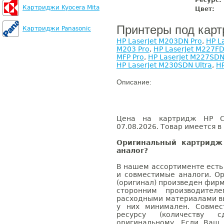
Ресурс:
Картриджи Kyocera Mita
Цвет:
Принтеры под кар
Картриджи Panasonic
HP LaserJet M203DN Pro
,
HP L
M203 Pro
,
HP LaserJet M227FD
MFP Pro
,
HP LaserJet M227SDN
HP LaserJet M230SDN Ultra
,
HP
Описание:
Цена на картридж HP CF
07.08.2026. Товар имеется в
Оригинальный картридж
аналог?
В нашем ассортименте есть
и совместимые аналоги. О
(оригинал) произведен фирм
сторонним производител
расходными материалами вы
у них минимален. Совме
ресурсу (количеству с
оригинальному. Если Ваш