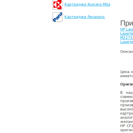
Картриджи Kyocera Mita
Картриджи Panasonic
При
HP Las
LaserJ
M227S
LaserJ
Описан
Цена н
имеетс
Ориги
В наш
совме
произ
произ
высок
картр
анало
желан
HP CF
оригин