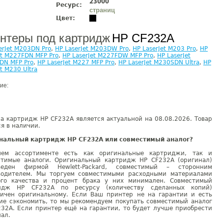
23000
Ресурс:
страниц
Цвет:
нтеры под картридж
HP CF232A
erJet M203DN Pro
,
HP LaserJet M203DW Pro
,
HP LaserJet M203 Pro
,
HP
et M227FDN MFP Pro
,
HP LaserJet M227FDW MFP Pro
,
HP LaserJet
DN MFP Pro
,
HP LaserJet M227 MFP Pro
,
HP LaserJet M230SDN Ultra
,
HP
et M230 Ultra
ие:
а картридж HP CF232A является актуальной на 08.08.2026. Товар
я в наличии.
нальный картридж HP CF232A или совместимый аналог?
ем ассортименте есть как оригинальные картриджи, так и
стимые аналоги. Оригинальный картридж HP CF232A (оригинал)
веден фирмой Hewlett-Packard, совместимый – сторонним
водителем. Мы торгуем совместимыми расходными материалами
ого качества и процент брака у них минимален. Совместимый
идж HP CF232A по ресурсу (количеству сделанных копий)
гичен оригинальному. Если Ваш принтер не на гарантии и есть
ие сэкономить, то мы рекомендуем покупать совместимый аналог
232A. Если принтер ещё на гарантии, то будет лучше приобрести
ал.