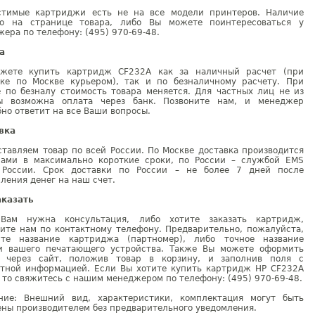
стимые картриджи есть не на все модели принтеров. Наличие
но на странице товара, либо Вы можете поинтересоваться у
ера по телефону: (495) 970-69-48.
а
жете купить картридж CF232A как за наличный расчет (при
вке по Москве курьером), так и по безналичному расчету. При
е по безналу стоимость товара меняется. Для частных лиц не из
ы возможна оплата через банк. Позвоните нам, и менеджер
но ответит на все Ваши вопросы.
вка
тавляем товар по всей России. По Москве доставка производится
рами в максимально короткие сроки, по России – службой EMS
 России. Срок доставки по России – не более 7 дней после
ления денег на наш счет.
аказать
Вам нужна консультация, либо хотите заказать картридж,
ните нам по контактному телефону. Предварительно, пожалуйста,
ите название картриджа (партномер), либо точное название
и вашего печатающего устройства. Также Вы можете оформить
у через сайт, положив товар в корзину, и заполнив поля с
ктной информацией. Если Вы хотите купить картридж HP CF232A
 то свяжитесь с нашим менеджером по телефону: (495) 970-69-48.
ние: Внешний вид, характеристики, комплектация могут быть
ны производителем без предварительного уведомления.