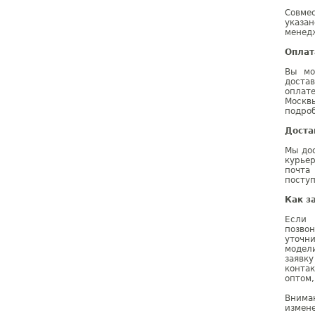
Совме
указа
менедж
Оплат
Вы мо
доста
оплат
Москв
подроб
Доста
Мы дос
курье
почта
поступ
Как з
Если 
позво
уточн
модел
заявк
конта
оптом,
Внима
измене