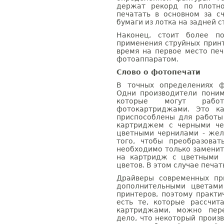
держат рекорд по плотно
печатать в основном за с
бумаги из лотка на задней 
Наконец, стоит более по
применения струйных прин
время на первое место пе
фотоаппаратом.
Слово о фотопечати
В точных определениях ф
Одни производители пони
которые могут рабо
фотокартриджами. Это ка
приспособлены для работы
картриджем с черными че
цветными чернилами - жел
того, чтобы преобразова
необходимо только замени
на картридж с цветными 
цветов. В этом случае печа
Драйверы современных пр
дополнительными цветами
принтеров, поэтому практи
есть те, которые рассчи
картриджами, можно пере
дело, что некоторый произ