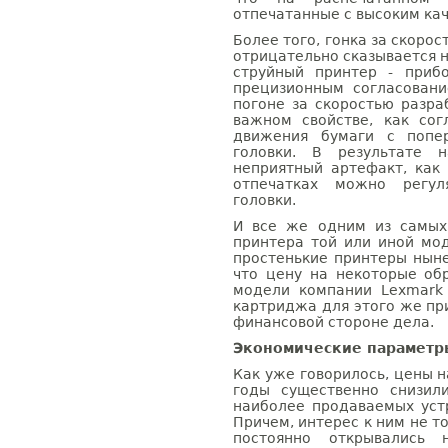
отпечатанные с высоким кач
Более того, гонка за скоро
отрицательно сказывается на
струйный принтер - приб
прецизионным согласовани
погоне за скоростью разра
важном свойстве, как сог
движения бумаги с попе
головки. В результате н
неприятный артефакт, как
отпечатках можно регул
головки.
И все же одним из самых
принтера той или иной мод
простенькие принтеры ныне
что цену на некоторые о
модели компании Lexmark
картриджа для этого же пр
финансовой стороне дела.
Экономические параметр
Как уже говорилось, цены 
годы существенно снизил
наиболее продаваемых уст
Причем, интерес к ним не то
постоянно открывались