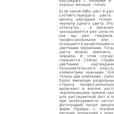
картриджа с черными и 
хорошо, меньше - плохо.
Если какой-либо цвет в рас
соответствующего цвета 
менять картридж только 
чернила одного цвета. Это
отпечатка - в прежнее
закладывается уже цена но
как мы уже говорили,
профессиональное или п
оснащаются раздельными к
цветными чернилами. Тогд
цвета можно заменить, 
чернила. В этом случае
снижается. Сейчас струй
цветными картридж
пользовательского класс
элементами нужными толь
только две компании - Cano
Epson имеющие раздельны
сторону профессиональн
выпускает и вполне дост
чернильницами, причем, как
для шестицветной. Вот и п
при необходимости частог
фотографий лучше предпо
фирм. Правда, с техниче
питание чернилами у прин