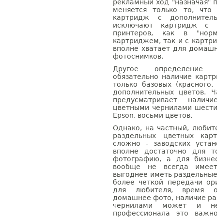
рекламный ход "назначая" 
меняется только то, что
картридж с дополнител
исключают картридж с 
принтеров, как в "нор
картриджем, так и с картр
вполне хватает для домашн
фотоснимков.
Другое определение ф
обязательно наличие карт
только базовых (красного,
дополнительных цветов. Ч
предусматривает налич
цветными чернилами шести
Epson, восьми цветов.
Однако, на частный, любит
раздельных цветных кар
сложно - заводских уста
вполне достаточно для т
фотографию, а для бизне
вообще не всегда имеет
выгоднее иметь раздельные
более четкой передачи ор
для любителя, время о
домашнее фото, наличие р
чернилами может и н
профессионала это важн