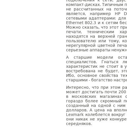
подключения к сети, дву
компакт-дисках. Типичным 
не рассчитанных на поточ
является, например HP D
сетевыми адаптерами: для
Ethernet 802.3 и к сетям б
Можно сказать, что этот пр
печати, техническим ха
находятся на верхней гра
пользователю или тому, к
нерегулярной цветной печ
серьезные аппараты ненужн
А старшие модели оста
специалистов. Гнаться л
характеристик не стоит в у
востребована не будет, эт
Ибо, основное свойства т
старшими - богатство настр
Интересно, что при этом р
может достигать почти 200 
в московских магазинах 
гораздо более скромный п
созданный на одной с ним
долларов. А цена на впол
Lexmark колеблется вокруг
они никак не хуже конкуре
середняков.