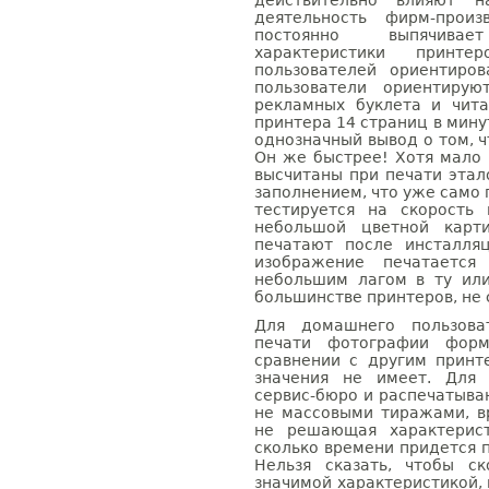
действительно влияют н
деятельность фирм-прои
постоянно выпячивае
характеристики принте
пользователей ориентиро
пользователи ориентирую
рекламных буклета и чита
принтера 14 страниц в минут
однозначный вывод о том, ч
Он же быстрее! Хотя мало 
высчитаны при печати эта
заполнением, что уже само п
тестируется на скорость
небольшой цветной карти
печатают после инсталля
изображение печатаетс
небольшим лагом в ту ил
большинстве принтеров, не
Для домашнего пользова
печати фотографии фор
сравнении с другим принт
значения не имеет. Для 
сервис-бюро и распечатыва
не массовыми тиражами, в
не решающая характерист
сколько времени придется
Нельзя сказать, чтобы с
значимой характеристикой,