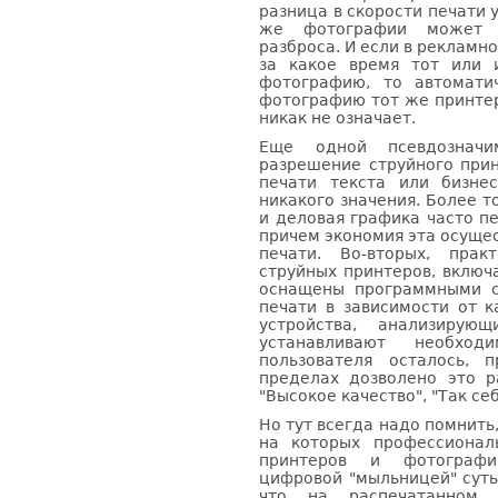
разница в скорости печати 
же фотографии может д
разброса. И если в рекламн
за какое время тот или 
фотографию, то автомати
фотографию тот же принтер
никак не означает.
Еще одной псевдозначим
разрешение струйного прин
печати текста или бизне
никакого значения. Более т
и деловая графика часто п
причем экономия эта осущест
печати. Во-вторых, прак
струйных принтеров, включ
оснащены программными с
печати в зависимости от 
устройства, анализирую
устанавливают необхо
пользователя осталось, 
пределах дозволено это р
"Высокое качество", "Так се
Но тут всегда надо помнить
на которых профессионал
принтеров и фотографи
цифровой "мыльницей" суть
что на распечатанном 