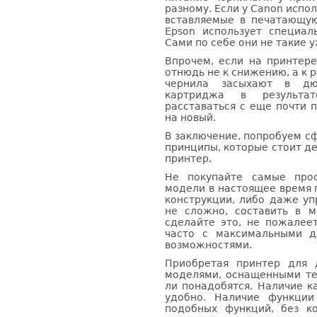
разному. Если у Canon испо
вставляемые в печатающую 
Epson использует специа
Сами по себе они не такие 
Впрочем, если на принтере
отнюдь не к снижению, а к 
чернила засыхают в дю
картриджа в результа
расставаться с еще почти 
на новый.
В заключение, попробуем с
принципы, которые стоит де
принтер.
Не покупайте самые прос
модели в настоящее время 
конструкции, либо даже у
не сложно, составить в 
сделайте это, не пожалеет
часто с максимальными д
возможностями.
Приобретая принтер для 
моделями, оснащенными те
ли понадобятся. Наличие к
удобно. Наличие функции
подобных функций, без к