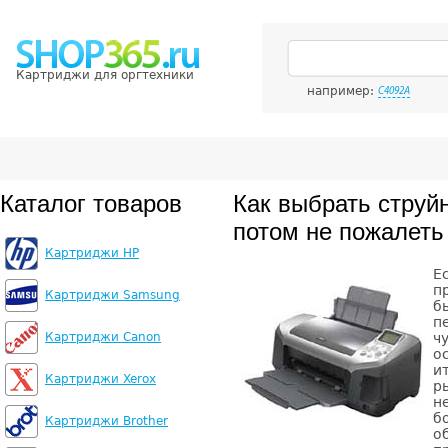
Картриджи для оргтехники
например:
C4092A
Каталог товаров
Как выбрать струй
потом не пожалеть
Картриджи HP
Е
п
Картриджи Samsung
б
п
Картриджи Canon
ч
о
и
Картриджи Xerox
р
н
б
Картриджи Brother
о