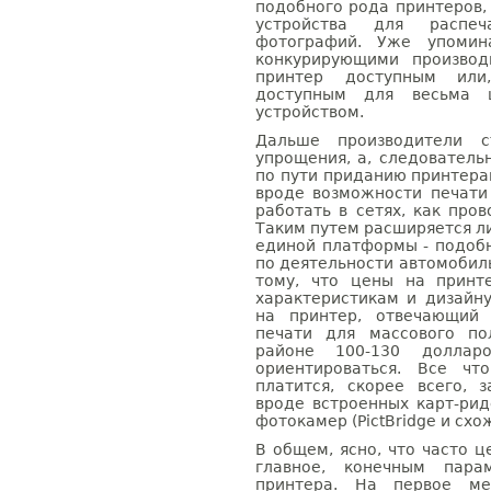
подобного рода принтеров,
устройства для распеч
фотографий. Уже упомин
конкурирующими производ
принтер доступным или
доступным для весьма ш
устройством.
Дальше производители 
упрощения, а, следователь
по пути приданию принтера
вроде возможности печати
работать в сетях, как пров
Таким путем расширяется л
единой платформы - подоб
по деятельности автомобил
тому, что цены на принт
характеристикам и дизайну
на принтер, отвечающий 
печати для массового по
районе 100-130 долла
ориентироваться. Все ч
платится, скорее всего, 
вроде встроенных карт-рид
фотокамер (PictBridge и схож
В общем, ясно, что часто 
главное, конечным пара
принтера. На первое ме