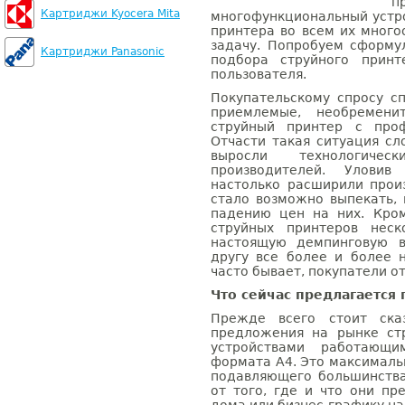
п
Картриджи Kyocera Mita
многофункциональный устро
принтера во всем их много
задачу. Попробуем сформ
Картриджи Panasonic
подбора струйного прин
пользователя.
Покупательскому спросу сп
приемлемые, необремени
струйный принтер с проф
Отчасти такая ситуация сл
выросли технологичес
производителей. Уловив
настолько расширили прои
стало возможно выпекать, 
падению цен на них. Кром
струйных принтеров неск
настоящую демпинговую в
другу все более и более 
часто бывает, покупатели от
Что сейчас предлагается
Прежде всего стоит ска
предложения на рынке ст
устройствами работающ
формата А4. Это максималь
подавляющего большинства
от того, где и что они п