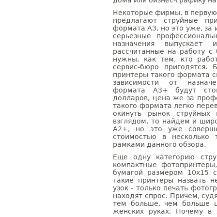
дома или бизнес-графику на
Некоторые фирмы, в первую 
предлагают струйные пр
формата А3, но это уже, за
серьезные профессиональ
назначения выпускает 
рассчитанные на работу с
нужны, как тем, кто рабо
сервис-бюро пригодятся. 
принтеры такого формата с
зависимости от назначе
формата А3+ будут стои
долларов, цена же за про
такого формата легко перев
окинуть рынок струйных
взглядом, то найдем и ши
А2+, но это уже соверш
стоимостью в несколько 
рамками данного обзора.
Еще одну категорию стру
компактные фотопринтеры
бумагой размером 10х15 с
такие принтеры назвать н
узок - только печать фотог
находят спрос. Причем, судя
тем больше, чем больше 
женских руках. Почему в