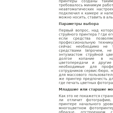
принтеры созданы таки
требовалось минимум работ
неавтоматических настро
подключил к камере и напе
можно носить, ставить в ал
Параметры выбора
Первый вопрос, над котор
струйного принтера ? где ег
если средства позвол
профессиональную техник
сейчас необходимо не т
средствами (впрочем, н
энтузиастом струйной цв
долгое копание в нас
цветопередачи и други
необходимые для профе
сотрудников сервис-бюро, 
для массового пользовател
же принтер предпочесть дл
где печать цветных фотогра
Младшие или старшие мод
Как это не покажется стран
ли отличит фотографию,
принтере начального уро
многоцветном фотопринте
образце, отстроенном 