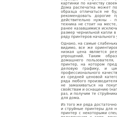
картинки по качеству сво
Дома распечатка может по
образца отличаться не бу
рекомендовать дорогие п
действительно нужны - п
техника не стоит на месте
ранее казавшимися исключи
размер чернильной капли в
ряду принтеров начального 
Однако, на самые слабеньк
видимо, все же ориентиров
низкая цена является рез
упрощений. Таким обра
домашнего пользователя,
принтер, на котором пред
деловую графику, и ци
профессионального качеств
из средней ценовой катег
ряда любого производител
не замахиваться на поку
свойствам и оснащению (нап
раз, и получим те струйни
для дома.
Из того же ряда достаточн
и струйные принтеры для 
принтер с некоторыми спе