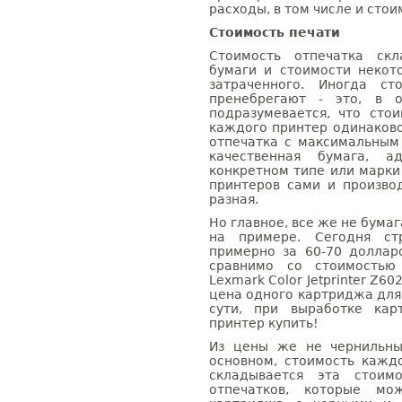
расходы, в том числе и сто
Стоимость печати
Стоимость отпечатка скл
бумаги и стоимости некот
затраченного. Иногда ст
пренебрегают - это, в 
подразумевается, что сто
каждого принтер одинаковой
отпечатка с максимальным
качественная бумага, а
конкретном типе или марк
принтеров сами и произво
разная.
Но главное, все же не бумаг
на примере. Сегодня ст
примерно за 60-70 долларо
сравнимо со стоимостью
Lexmark Color Jetprinter Z60
цена одного картриджа для н
сути, при выработке ка
принтер купить!
Из цены же не чернильны
основном, стоимость каждо
складывается эта стоим
отпечатков, которые мо