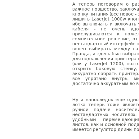
А теперь поговорим о раз
важное новшество, заключа
кнопку питания (все новое -
лишить LaserJet 1000w кно
ибо выключать и включать 
кабеля - не очень удо
прислушиваются к поже
сомнительное решение, от 
нестандартный интерфейс п
волен выбирать между па
Правда, и здесь был выбра
для подключения принтера 
(как у LaserJet 1200), по
открыть боковую стенку
аккуратно собрать принтер
все упрятано внутрь, м
достаточно аккуратным во в
Ну и напоследок еще одн
лотка теперь тоже являет
ручной подаче носителе
нестандартных носителях
удобными перемещающи
листов, как и основной под
имеется регулятор длины п