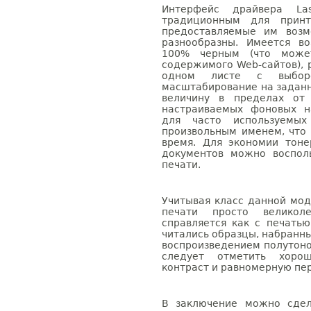
Интерфейс драйвера Las
традиционным для принт
предоставляемые им возм
разнообразны. Имеется в
100% черным (что может
содержимого Web-сайтов), р
одном листе с выбор
масштабирование на задан
величину в пределах от
настраиваемых фоновых н
для часто используемы
произвольным именем, что 
время. Для экономии тон
документов можно воспол
печати.
Учитывая класс данной мод
печати просто великоле
справляется как с печатью
читались образцы, набранные
воспроизведением полутоно
следует отметить хорош
контраст и равномерную пе
В заключение можно сдел