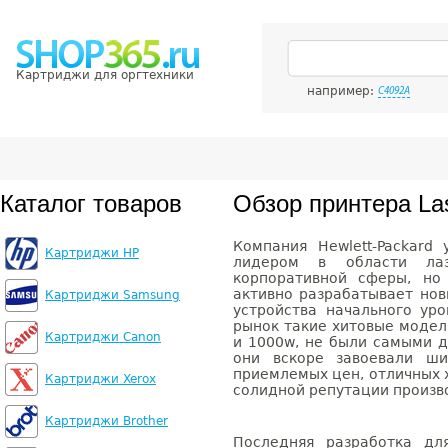
Картриджи для оргтехники
например:
C4092A
Каталог товаров
Обзор принтера La
Компания Hewlett-Packard
Картриджи HP
лидером в области лаз
корпоративной сферы, но
активно разрабатывает но
Картриджи Samsung
устройства начального ур
рынок такие хитовые модели,
Картриджи Canon
и 1000w, не были самыми 
они вскоре завоевали ши
приемлемых цен, отличных 
Картриджи Xerox
солидной репутации произв
Картриджи Brother
Последняя разработка дл