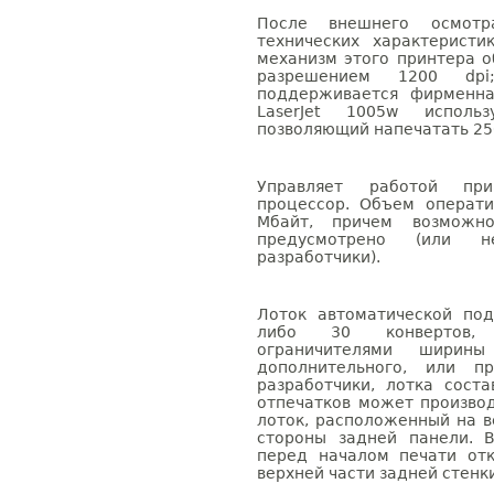
После внешнего осмотр
технических характеристи
механизм этого принтера о
разрешением 1200 dpi
поддерживается фирменна
LaserJet 1005w испол
позволяющий напечатать 25
Управляет работой при
процессор. Объем операти
Мбайт, причем возможн
предусмотрено (или н
разработчики).
Лоток автоматической по
либо 30 конвертов, 
ограничителями ширин
дополнительного, или пр
разработчики, лотка сост
отпечатков может произво
лоток, расположенный на в
стороны задней панели. 
перед началом печати от
верхней части задней стенк