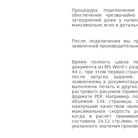
Процедура подключения
обеспечения чрезвычайн
затруднений даже у начин
максимально ясно и деталь
После подключения мы пр
заявленной производительн
Время полного цикла печ
документа из MS Word с раз
44 с, при этом первая стра
после запуска задания, 
заявленному в документац
выполнена печать и других
растрового рисунков (приме
формате PDF. Например, п
объемом 134 страницы, 
наилучшим качеством заня
максимальная скорость р
когда в расчет принимае
составила 14,12 стр./мин,
указанного значения произв