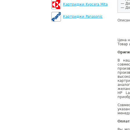
— До
Картриджи Kyocera Mita
— До
Картриджи Panasonic
Описан
Цена н
Товар 
Ориги
В наш
совмес
произ
произ
высок
картр
анало
желан
HP La
приобр
Совме
указа
менедж
Оплат
Вы мо