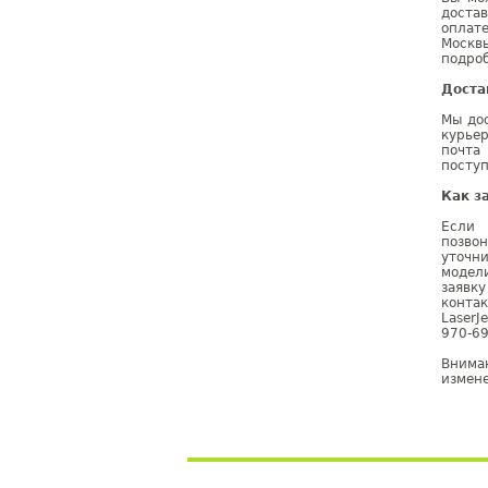
доста
оплат
Москв
подроб
Доста
Мы дос
курье
почта
поступ
Как з
Если 
позво
уточн
модел
заявк
конта
LaserJ
970-69
Внима
измене