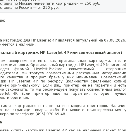
ставка по Москве менее пяти картриджей — 250 руб.
ставка по России — от 250 руб.
ие:
а картридж для HP LaserJet 4P является актуальной на 07.08.2026.
имеется в наличии.
нальный картридж HP LaserJet 4P или совместимый аналог?
ем ассортименте есть как оригинальные картриджи, так и
тимые аналоги. Оригинальный картридж HP LaserJet 4P (оригинал)
веден фирмой Hewlett-Packard, совместимый – сторонним
водителем. Мы торгуем совместимыми расходными материалами
ого качества и процент брака у них минимален. Совместимый
идж HP LaserJet 4P по ресурсу (количеству сделанных копий)
гичен оригинальному. Если Ваш принтер не на гарантии и есть
ие сэкономить, то мы рекомендуем покупать совместимый аналог
serJet 4P. Если принтер ещё на гарантии, то будет лучше
ести оригинал.
стимые картриджи есть не на все модели принтеров. Наличие
но на странице товара, либо Вы можете поинтересоваться у
ера по телефону: (495) 970-69-48.
а
жете купить картридж LaserJet 4P как за наличный расчет (при