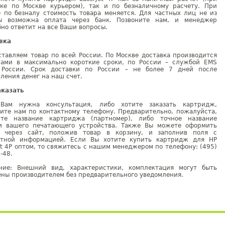
вке по Москве курьером), так и по безналичному расчету. При
е по безналу стоимость товара меняется. Для частных лиц не из
ы возможна оплата через банк. Позвоните нам, и менеджер
но ответит на все Ваши вопросы.
вка
тавляем товар по всей России. По Москве доставка производится
рами в максимально короткие сроки, по России – службой EMS
 России. Срок доставки по России – не более 7 дней после
ления денег на наш счет.
аказать
Вам нужна консультация, либо хотите заказать картридж,
ните нам по контактному телефону. Предварительно, пожалуйста,
ите название картриджа (партномер), либо точное название
и вашего печатающего устройства. Также Вы можете оформить
у через сайт, положив товар в корзину, и заполнив поля с
ктной информацией. Если Вы хотите купить картридж для HP
et 4P оптом, то свяжитесь с нашим менеджером по телефону: (495)
-48.
ние: Внешний вид, характеристики, комплектация могут быть
ны производителем без предварительного уведомления.