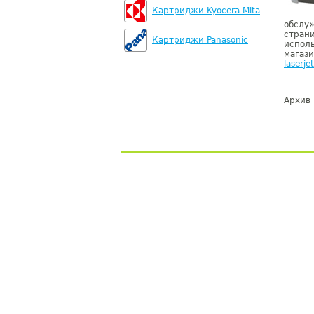
Картриджи Kyocera Mita
обслу
стран
Картриджи Panasonic
испол
магаз
laserje
Архив 