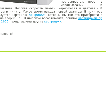
настраивается, прост в
использовании и
живании. Высокая скорость печати: черно-белая и цветная - 8
ицы в минуту. Малое время выхода первой сраницы. В принтере
ьзуется картридж
hp q6000a
, который Вы можете приобрести в
ине shop365.ru. В широком ассортименте, помимо
картриджей hp
t 2600
, представлены другие
картриджи
.
новостей