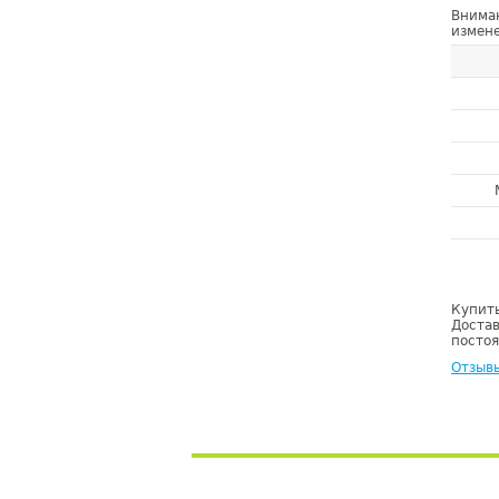
Внима
измене
Купить
Достав
постоя
Отзыв