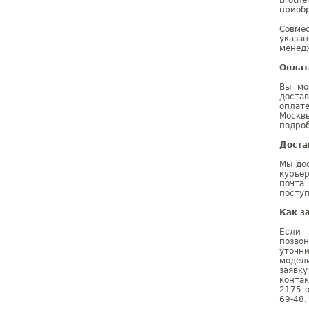
Broth
приобр
Совме
указа
менедж
Оплат
Вы мо
доста
оплат
Москв
подроб
Доста
Мы дос
курье
почта
поступ
Как з
Если 
позво
уточн
модел
заявк
конта
2175 о
69-48.