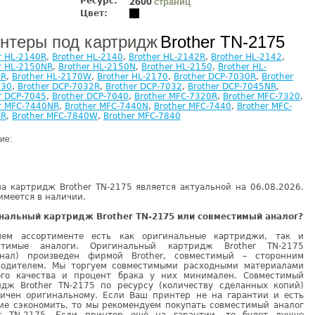
Ресурс:
страниц
2600
Цвет:
нтеры под картридж
Brother TN-2175
r HL-2140R
,
Brother HL-2140
,
Brother HL-2142R
,
Brother HL-2142
,
r HL-2150NR
,
Brother HL-2150N
,
Brother HL-2150
,
Brother HL-
WR
,
Brother HL-2170W
,
Brother HL-2170
,
Brother DCP-7030R
,
Brother
030
,
Brother DCP-7032R
,
Brother DCP-7032
,
Brother DCP-7045NR
,
r DCP-7045
,
Brother DCP-7040
,
Brother MFC-7320R
,
Brother MFC-7320
,
r MFC-7440NR
,
Brother MFC-7440N
,
Brother MFC-7440
,
Brother MFC-
WR
,
Brother MFC-7840W
,
Brother MFC-7840
ие:
а картридж Brother TN-2175 является актуальной на 06.08.2026.
имеется в наличии.
нальный картридж Brother TN-2175 или совместимый аналог?
ем ассортименте есть как оригинальные картриджи, так и
стимые аналоги. Оригинальный картридж Brother TN-2175
инал) произведен фирмой Brother, совместимый – сторонним
водителем. Мы торгуем совместимыми расходными материалами
ого качества и процент брака у них минимален. Совместимый
идж Brother TN-2175 по ресурсу (количеству сделанных копий)
гичен оригинальному. Если Ваш принтер не на гарантии и есть
ие сэкономить, то мы рекомендуем покупать совместимый аналог