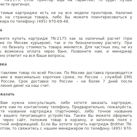
er TN-2175. Если принтер ещё на гарантии, то будет лучше
ести оригинал.
стимые картриджи есть не на все модели принтеров. Наличие
но на странице товара, либо Вы можете поинтересоваться у
ера по телефону: (495) 970-69-48.
а
жете купить картридж TN-2175 как за наличный расчет (при
вке по Москве курьером), так и по безналичному расчету. При
е по безналу стоимость товара меняется. Для частных лиц не из
ы возможна оплата через банк. Позвоните нам, и менеджер
но ответит на все Ваши вопросы.
вка
тавляем товар по всей России. По Москве доставка производится
рами в максимально короткие сроки, по России – службой EMS
 России. Срок доставки по России – не более 7 дней после
ления денег на наш счет.
аказать
Вам нужна консультация, либо хотите заказать картридж,
ните нам по контактному телефону. Предварительно, пожалуйста,
ите название картриджа (партномер), либо точное название
и вашего печатающего устройства. Также Вы можете оформить
у через сайт, положив товар в корзину, и заполнив поля с
ктной информацией. Если Вы хотите купить картридж Brother TN-
птом, то свяжитесь с нашим менеджером по телефону: (495) 970-