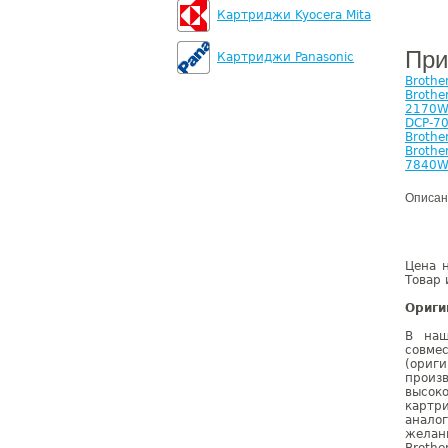
Картриджи Kyocera Mita
При
Картриджи Panasonic
Brothe
Brothe
2170
DCP-7
Brothe
Brothe
7840
Описан
Цена н
Товар 
Ориги
В наш
совме
(ориг
произ
высок
картр
анало
желан