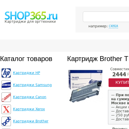
Картриджи для оргтехники
например:
C4092A
Каталог товаров
Картридж Brother 
Совмести
Картриджи HP
р
2444
КУПИ
Картриджи Samsung
—
При п
Картриджи Canon
на сумму
Москве 
— Акции 
Картриджи Xerox
— Достав
— 250 ру
— Доставк
Картриджи Brother