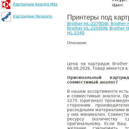
Ресурс:
Картриджи Kyocera Mita
Цвет:
Принтеры под кар
Картриджи Panasonic
Brother HL-2270DW
,
Brother 
Brother HL-2250DN
,
Brother 
HL-2240
Описание:
Цена на картридж Brother
06.08.2026. Товар имеется в
Оригинальный картр
совместимый аналог?
В нашем ассортименте есть
и совместимые аналоги. Ор
2275 (оригинал) произведе
сторонним производител
расходными материалами вы
у них минимален. Совмести
ресурсу (количеству с
оригинальному. Если Ваш
желание сэкономить, 