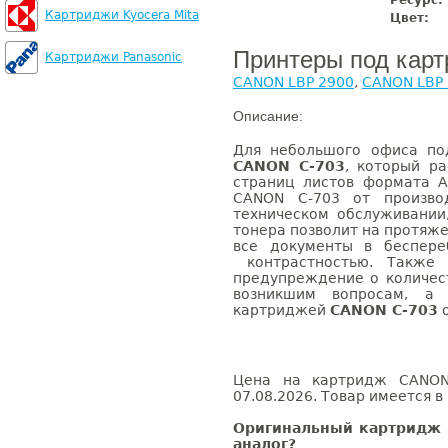
Ресурс:
Картриджи Kyocera Mita
Цвет:
Принтеры под кар
Картриджи Panasonic
CANON LBP 2900
,
CANON LBP
Описание:
Для небольшого офиса п
CANON C-703
, который р
страниц листов формата 
CANON C-703 от произво
техническом обслуживании
тонера позволит на протяже
все документы в беспер
контрастностью. Также 
предупреждение о количес
возникшим вопросам, а
картриджей
CANON C-703
о
Цена на картридж CANON 
07.08.2026. Товар имеется в
Оригинальный картридж 
аналог?