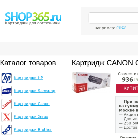
Картриджи для оргтехники
например:
C4092A
Каталог товаров
Картридж CANON 
Совмести
Картриджи HP
р
936
КУПИ
Картриджи Samsung
—
При п
Картриджи Canon
на сумму
Москве 
— Акции 
Картриджи Xerox
— Достав
— 250 ру
— Доставк
Картриджи Brother