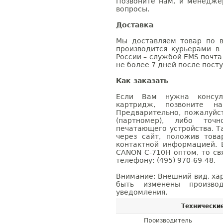
Позвоните нам, и менедже
вопросы.
Доставка
Мы доставляем товар по в
производится курьерами в
России – службой EMS почта 
не более 7 дней после посту
Как заказать
Если Вам нужна консуль
картридж, позвоните н
Предварительно, пожалуйс
(партномер), либо точ
печатающего устройства. 
через сайт, положив това
контактной информацией. 
CANON C-710H оптом, то с
телефону: (495) 970-69-48.
Внимание: Внешний вид, ха
быть изменены производ
уведомления.
Технически
Производитель