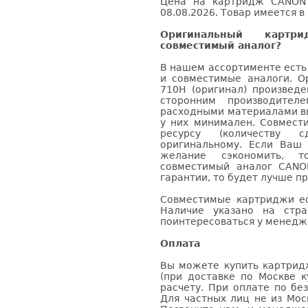
Цена на картридж CANON 
08.08.2026. Товар имеется в
Оригинальный карт
совместимый аналог?
В нашем ассортименте есть
и совместимые аналоги. 
710H (оригинал) произвед
сторонним производител
расходными материалами вы
у них минимален. Совмес
ресурсу (количеству с
оригинальному. Если Ваш
желание сэкономить, 
совместимый аналог CANO
гарантии, то будет лучше п
Совместимые картриджи ес
Наличие указано на стр
поинтересоваться у менедже
Оплата
Вы можете купить картрид
(при доставке по Москве к
расчету. При оплате по бе
Для частных лиц не из Мос