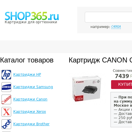
Картриджи для оргтехники
например:
C4092A
Каталог товаров
Картридж CANON 
Совмести
Картриджи HP
р
7439
КУПИ
Картриджи Samsung
—
При п
Картриджи Canon
на сумму
Москве 
— Акции 
Картриджи Xerox
— Достав
— 250 ру
— Доставк
Картриджи Brother