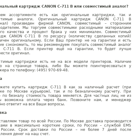
нальный картридж CANON C-711 B или совместимый аналог?
ем ассортименте есть как оригинальные картриджи, так и
стимые аналоги. Оригинальный картридж CANON C-711 B
инал) произведен фирмой CANON, совместимый – сторонним
водителем. Мы торгуем совместимыми расходными материалами
ого качества и процент брака у них минимален. Совместимый
идж CANON C-711 B по ресурсу (количеству сделанных копий)
гичен оригинальному. Если Ваш принтер не на гарантии и есть
ие сэкономить, то мы рекомендуем покупать совместимый аналог
 C-711 B. Если принтер ещё на гарантии, то будет лучше
ести оригинал.
стимые картриджи есть не на все модели принтеров. Наличие
но на странице товара, либо Вы можете поинтересоваться у
ера по телефону: (495) 970-69-48.
а
жете купить картридж C-711 B как за наличный расчет (при
вке по Москве курьером), так и по безналичному расчету. При
е по безналу стоимость товара меняется. Для частных лиц не из
ы возможна оплата через банк. Позвоните нам, и менеджер
но ответит на все Ваши вопросы.
вка
тавляем товар по всей России. По Москве доставка производится
рами в максимально короткие сроки, по России – службой EMS
 России. Срок доставки по России – не более 7 дней после
ления денег на наш счет.