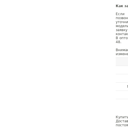
Как з
Если 
позво
уточн
модел
заявк
конта
B опто
48.
Внима
измене
Купить
Достав
постоя