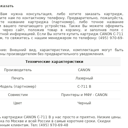
аказать
Вам нужна консультация, либо хотите заказать картридж,
ните нам по контактному телефону. Предварительно, пожалуйста,
ите название картриджа (партномер), либо точное название
и вашего печатающего устройства. Также Вы можете оформить
у через сайт, положив товар в корзину, и заполнив поля с
ктной информацией. Если Вы хотите купить картридж CANON C-711
м, то свяжитесь с нашим менеджером по телефону: (495) 970-69-
ние: Внешний вид, характеристики, комплектация могут быть
ны производителем без предварительного уведомления.
Технические характеристики
Производитель
CANON
Печать
Лазерный
Модель (партномер)
C-711 B
Совместим
Принтеры и МФУ - CANON
Цвет
Черный
 картриджи CANON C-711 B у нас просто и приятно. Низкие цены.
ка по Москве и всей России в самые короткие сроки. Скидки
нным клиентам. Тел: (495) 970-69-48