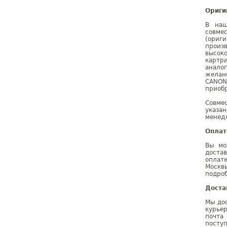
Ориги
В наш
совме
(ориг
произ
высок
картр
анало
желан
CANON
приобр
Совме
указа
менедж
Оплат
Вы мо
доста
оплат
Москв
подроб
Доста
Мы дос
курье
почта
поступ