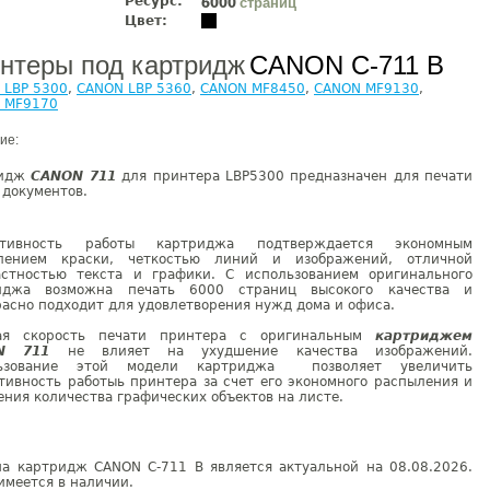
Ресурс:
страниц
6000
Цвет:
нтеры под картридж
CANON C-711 B
 LBP 5300
,
CANON LBP 5360
,
CANON MF8450
,
CANON MF9130
,
 MF9170
ие:
ридж
CANON 711
для принтера LBP5300 предназначен для печати
 документов.
ктивность работы картриджа подтверждается экономным
лением краски, четкостью линий и изображений, отличной
астностью текста и графики. С использованием оригинального
иджа возможна печать 6000 страниц высокого качества и
асно подходит для удовлетворения нужд дома и офиса.
ая скорость печати принтера с оригинальным
картриджем
N 711
не влияет на ухудшение качества изображений.
льзование этой модели картриджа позволяет увеличить
тивность работыь принтера за счет его экономного распыления и
ния количества графических объектов на листе.
на картридж CANON C-711 B является актуальной на 08.08.2026.
имеется в наличии.