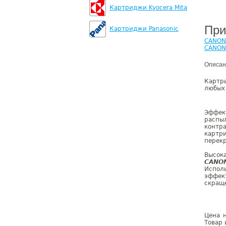
Картриджи Kyocera Mita
При
Картриджи Panasonic
CANON
CANON
Описан
Карт
любых
Эффе
распы
контр
картр
перекр
Высок
CANO
Испо
эффек
скраще
Цена 
Товар 