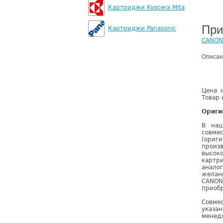
Картриджи Kyocera Mita
При
Картриджи Panasonic
CANON
Описан
Цена 
Товар 
Ориги
В наш
совм
(ориг
произ
высок
картр
анало
желан
CANON
приобр
Совме
указа
менедж