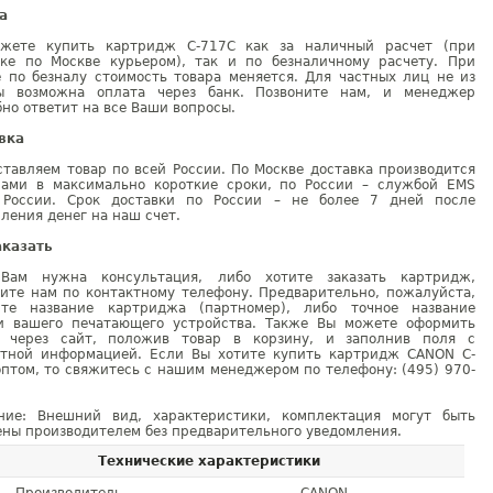
а
жете купить картридж C-717C как за наличный расчет (при
вке по Москве курьером), так и по безналичному расчету. При
е по безналу стоимость товара меняется. Для частных лиц не из
ы возможна оплата через банк. Позвоните нам, и менеджер
но ответит на все Ваши вопросы.
вка
тавляем товар по всей России. По Москве доставка производится
рами в максимально короткие сроки, по России – службой EMS
 России. Срок доставки по России – не более 7 дней после
ления денег на наш счет.
аказать
Вам нужна консультация, либо хотите заказать картридж,
ните нам по контактному телефону. Предварительно, пожалуйста,
ите название картриджа (партномер), либо точное название
и вашего печатающего устройства. Также Вы можете оформить
у через сайт, положив товар в корзину, и заполнив поля с
ктной информацией. Если Вы хотите купить картридж CANON C-
птом, то свяжитесь с нашим менеджером по телефону: (495) 970-
ние: Внешний вид, характеристики, комплектация могут быть
ны производителем без предварительного уведомления.
Технические характеристики