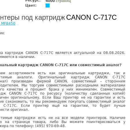
Ресурс:
страниц
4000
Цвет:
нтеры под картридж
CANON C-717C
 MF8450
ие:
на картридж CANON C-717C является актуальной на 08.08.2026.
имеется в наличии.
нальный картридж CANON C-717C или совместимый аналог?
ем ассортименте есть как оригинальные картриджи, так и
естимые аналоги. Оригинальный картридж CANON C-717C
инал) произведен фирмой CANON, совместимый – сторонним
водителем. Мы торгуем совместимыми расходными материалами
ого качества и процент брака у них минимален. Совместимый
идж CANON C-717C по ресурсу (количеству сделанных копий)
гичен оригинальному. Если Ваш принтер не на гарантии и есть
ие сэкономить, то мы рекомендуем покупать совместимый аналог
 C-717C. Если принтер ещё на гарантии, то будет лучше
ести оригинал.
стимые картриджи есть не на все модели принтеров. Наличие
но на странице товара, либо Вы можете поинтересоваться у
ера по телефону: (495) 970-69-48.