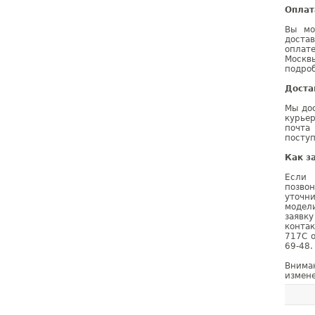
Оплат
Вы мо
доста
оплат
Москв
подроб
Доста
Мы дос
курье
почта
поступ
Как з
Если 
позво
уточн
модел
заявк
конта
717C о
69-48.
Внима
измене