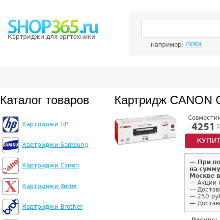
Картриджи для оргтехники
например:
C4092A
Каталог товаров
Картридж CANON C
Совмести
Картриджи HP
р
4251
КУПИ
Картриджи Samsung
—
При п
Картриджи Canon
на сумму
Москве 
— Акции 
Картриджи Xerox
— Достав
— 250 ру
— Доставк
Картриджи Brother