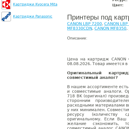
Ресурс:
Картриджи Kyocera Mita
Цвет:
Принтеры под кар
Картриджи Panasonic
CANON LBP 7200
,
CANON LBP
MF8330CDN
,
CANON MF8350
,
Описание:
Цена на картридж CANON C
08.08.2026. Товар имеется в
Оригинальный картр
совместимый аналог?
В нашем ассортименте есть
и совместимые аналоги. 
718 BK (оригинал) произве
сторонним производител
расходными материалами вы
у них минимален. Совмест
ресурсу (количеству с
оригинальному. Если Ваш
желание сэкономить, 
совместимый аналог CANON