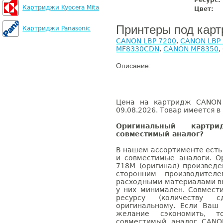
Ресурс:
Картриджи Kyocera Mita
Цвет:
Принтеры под кар
Картриджи Panasonic
CANON LBP 7200
,
CANON LBP
MF8330CDN
,
CANON MF8350
,
Описание:
Цена на картридж CANON 
09.08.2026. Товар имеется в
Оригинальный карт
совместимый аналог?
В нашем ассортименте есть
и совместимые аналоги. 
718M (оригинал) произвед
сторонним производител
расходными материалами вы
у них минимален. Совмес
ресурсу (количеству с
оригинальному. Если Ваш
желание сэкономить, 
совместимый аналог CANO