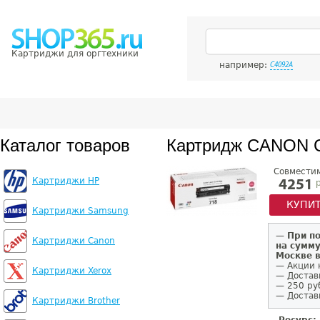
Картриджи для оргтехники
например:
C4092A
Каталог товаров
Картридж CANON 
Совмести
Картриджи HP
р
4251
КУПИ
Картриджи Samsung
—
При п
Картриджи Canon
на сумму
Москве 
— Акции 
Картриджи Xerox
— Достав
— 250 ру
— Доставк
Картриджи Brother