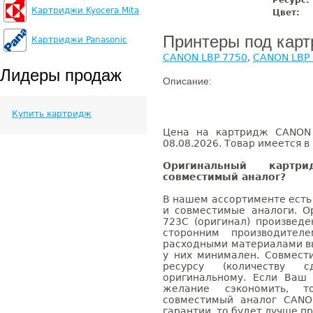
Ресурс:
Картриджи Kyocera Mita
Цвет:
Принтеры под кар
Картриджи Panasonic
CANON LBP 7750
,
CANON LBP
Лидеры продаж
Описание:
Купить картридж
Цена на картридж CANON 
08.08.2026. Товар имеется в
Оригинальный карт
совместимый аналог?
В нашем ассортименте есть
и совместимые аналоги. 
723C (оригинал) произвед
сторонним производител
расходными материалами вы
у них минимален. Совмес
ресурсу (количеству с
оригинальному. Если Ваш
желание сэкономить, 
совместимый аналог CANO
гарантии, то будет лучше п