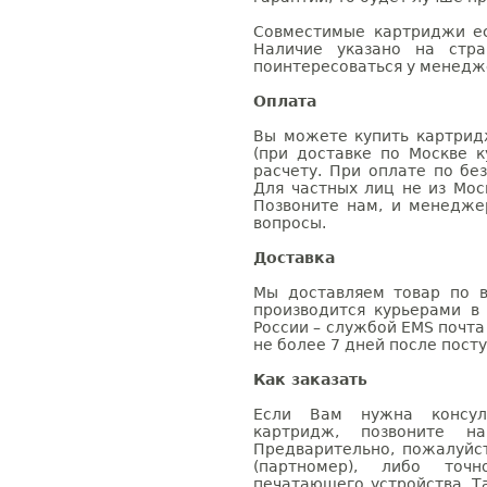
Совместимые картриджи ес
Наличие указано на стр
поинтересоваться у менедже
Оплата
Вы можете купить картрид
(при доставке по Москве к
расчету. При оплате по бе
Для частных лиц не из Мос
Позвоните нам, и менедже
вопросы.
Доставка
Мы доставляем товар по в
производится курьерами в
России – службой EMS почта 
не более 7 дней после посту
Как заказать
Если Вам нужна консуль
картридж, позвоните н
Предварительно, пожалуйс
(партномер), либо точ
печатающего устройства. 