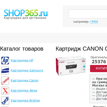
Картриджи для оргтехники
например:
C4092A
Каталог товаров
Картридж CANON 
Оригиналь
Картриджи HP
25376
КУПИ
Картриджи Samsung
—
При п
Картриджи Canon
на сумму
Москве 
— Акции 
Картриджи Xerox
— Достав
— 250 ру
— Доставк
Картриджи Brother