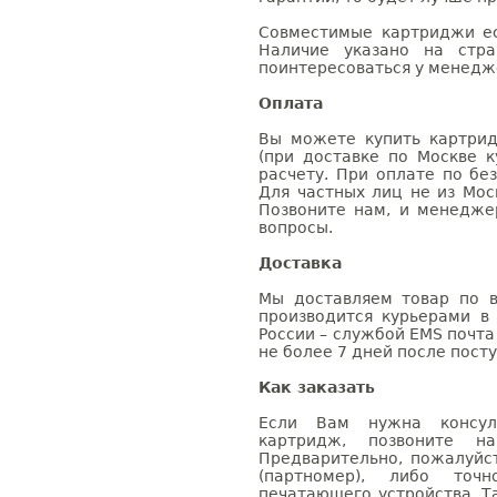
Совместимые картриджи ес
Наличие указано на стр
поинтересоваться у менедже
Оплата
Вы можете купить картрид
(при доставке по Москве к
расчету. При оплате по бе
Для частных лиц не из Мос
Позвоните нам, и менедже
вопросы.
Доставка
Мы доставляем товар по в
производится курьерами в
России – службой EMS почта 
не более 7 дней после посту
Как заказать
Если Вам нужна консуль
картридж, позвоните н
Предварительно, пожалуйс
(партномер), либо точ
печатающего устройства. 