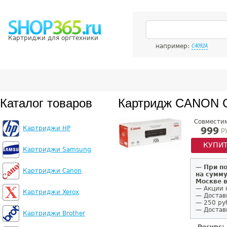
Картриджи для оргтехники
например:
C4092A
Каталог товаров
Картридж CANON 
Совмести
Картриджи HP
р
999
КУПИ
Картриджи Samsung
—
При п
Картриджи Canon
на сумму
Москве 
— Акции 
Картриджи Xerox
— Достав
— 250 ру
— Доставк
Картриджи Brother