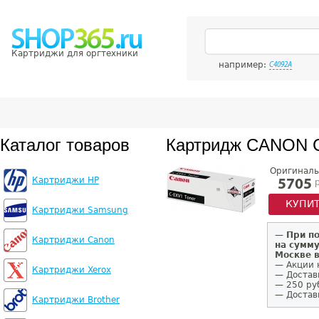
Картриджи для оргтехники
например:
C4092A
Каталог товаров
Картридж CANON 
Оригиналь
Картриджи HP
р
5705
КУПИ
Картриджи Samsung
—
При п
Картриджи Canon
на сумму
Москве 
— Акции 
Картриджи Xerox
— Достав
— 250 ру
— Доставк
Картриджи Brother