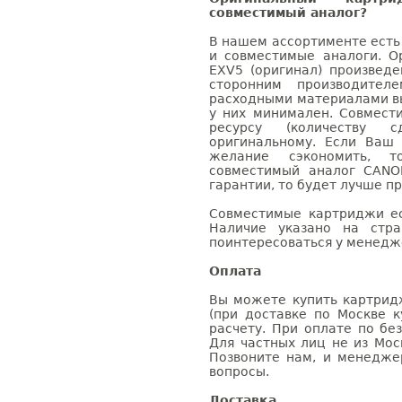
совместимый аналог?
В нашем ассортименте есть
и совместимые аналоги. 
EXV5 (оригинал) произвед
сторонним производител
расходными материалами вы
у них минимален. Совмес
ресурсу (количеству с
оригинальному. Если Ваш
желание сэкономить, 
совместимый аналог CANO
гарантии, то будет лучше п
Совместимые картриджи ес
Наличие указано на стр
поинтересоваться у менедже
Оплата
Вы можете купить картрид
(при доставке по Москве к
расчету. При оплате по бе
Для частных лиц не из Мос
Позвоните нам, и менедже
вопросы.
Доставка