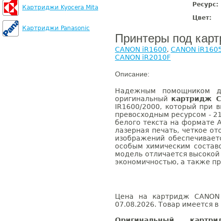
Ресурс:
Картриджи Kyocera Mita
Цвет:
Картриджи Panasonic
Принтеры под кар
CANON iR1600
,
CANON iR160
CANON iR2010F
Описание:
Надежным помощником дл
оригинальный
картридж C
IR1600/2000, который при 
превосходным ресурсом - 2
белого текста на формате 
лазерная печать, четкое о
изображений обеспечиваетс
особым химическим состав
модель отличается высокой
экономичностью, а также пр
Цена на картридж CANON 
07.08.2026. Товар имеется в
Оригинальный карт