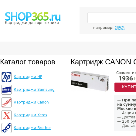
Картриджи для оргтехники
например:
C4092A
Каталог товаров
Картридж CANON 
Совмести
Картриджи HP
р
1936
КУПИ
Картриджи Samsung
—
При п
Картриджи Canon
на сумму
Москве 
— Акции 
Картриджи Xerox
— Достав
— 250 ру
— Доставк
Картриджи Brother