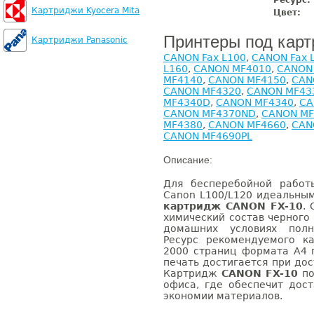
Ресурс:
Картриджи Kyocera Mita
Цвет:
Принтеры под кар
Картриджи Panasonic
CANON Fax L100
,
CANON Fax 
L160
,
CANON MF4010
,
CANON
MF4140
,
CANON MF4150
,
CAN
CANON MF4320
,
CANON MF43
MF4340D
,
CANON MF4340
,
CA
CANON MF4370ND
,
CANON MF
MF4380
,
CANON MF4660
,
CAN
CANON MF4690PL
Описание:
Для бесперебойной работ
Canon L100/L120 идеальны
картридж CANON FX-10
.
химический состав черного
домашних условиях полн
Ресурс рекомендуемого к
2000 страниц формата А4 
печать достигается при до
Картридж
CANON FX-10
по
офиса, где обеспечит дос
экономии материалов.