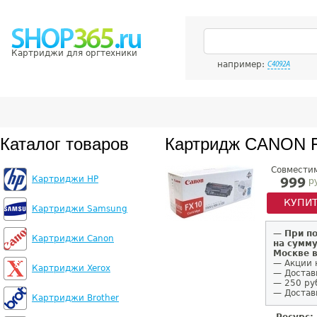
Картриджи для оргтехники
например:
C4092A
Каталог товаров
Картридж CANON 
Совмести
Картриджи HP
р
999
КУПИ
Картриджи Samsung
—
При п
Картриджи Canon
на сумму
Москве 
— Акции 
Картриджи Xerox
— Достав
— 250 ру
— Доставк
Картриджи Brother