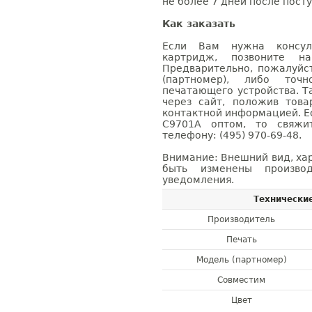
не более 7 дней после посту
Как заказать
Если Вам нужна консуль
картридж, позвоните н
Предварительно, пожалуйс
(партномер), либо точ
печатающего устройства. 
через сайт, положив това
контактной информацией. Е
C9701A оптом, то свяж
телефону: (495) 970-69-48.
Внимание: Внешний вид, ха
быть изменены производ
уведомления.
Технически
Производитель
Печать
Модель (партномер)
Совместим
Цвет