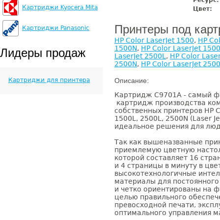
Ресурс:
Картриджи Kyocera Mita
Цвет:
Принтеры под кар
Картриджи Panasonic
HP Color LaserJet 1500
,
HP Col
1500N
,
HP Color LaserJet 150
Лидеры продаж
LaserJet 2500L
,
HP Color Lase
2500N
,
HP Color LaserJet 250
Картриджи для принтера
Описание:
Картридж C9701A - самый 
картридж производства комп
собственных принтеров HP Co
1500L, 2500L, 2500N (Laser J
идеальное решения для люд
Так как вышеназванные при
приемлемую цветную настол
которой составляет 16 стра
и 4 страницы в минуту в цв
высокотехнологичные инте
материалы для постоянного
и четко ориентированы на ф
целью правильного обеспеч
превосходной печати, эксп
оптимального управления м