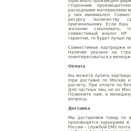
(оригинал) произведен фирм
сторонним производител
расходными материалами вы
у них минимален. Совме
ресурсу (количеству с
оригинальному. Если Ваш
желание сэкономить, 
совместимый аналог HP 
гарантии, то будет лучше п
Совместимые картриджи ес
Наличие указано на стр
поинтересоваться у менедже
Оплата
Вы можете купить картрид
(при доставке по Москве к
расчету. При оплате по бе
Для частных лиц не из Мос
Позвоните нам, и менедже
вопросы.
Доставка
Мы доставляем товар по в
производится курьерами в
России – службой EMS почта 