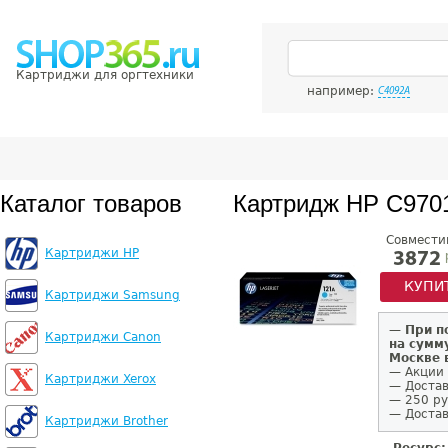
Картриджи для оргтехники
например:
C4092A
Каталог товаров
Картридж HP C970
Совмести
Картриджи HP
3872
КУПИ
Картриджи Samsung
—
При п
Картриджи Canon
на сумм
Москве 
— Акции 
Картриджи Xerox
— Достав
— 250 ру
— Достав
Картриджи Brother