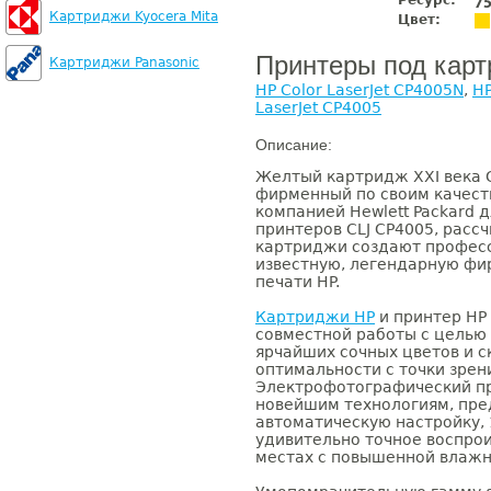
Ресурс:
7
Картриджи Kyocera Mita
Цвет:
Принтеры под кар
Картриджи Panasonic
HP Color LaserJet CP4005N
,
HP
LaserJet CP4005
Описание:
Желтый картридж XXI века 
фирменный по своим качест
компанией Hewlett Packard
принтеров CLJ CP4005, расс
картриджи создают професс
известную, легендарную ф
печати HP.
Картриджи HP
и принтер HP
совместной работы с целью
ярчайших сочных цветов и 
оптимальности с точки зрен
Электрофотографический пр
новейшим технологиям, пре
автоматическую настройку,
удивительно точное воспрои
местах с повышенной влажн