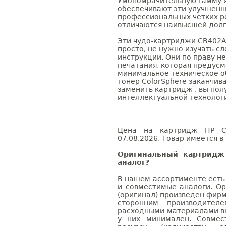
Умопомрачительную гамму яр
обеспечивают эти улучшенн
профессиональных четких р
отличаются наивысшей долг
Эти чудо-картриджи CB402A
просто, не нужно изучать 
инструкции. Они по праву н
печатания, которая предус
минимальное техническое об
тонер ColorSphere заканчива
заменить картридж , вы по
интеллектуальной технолог
Цена на картридж HP CB
07.08.2026. Товар имеется в
Оригинальный картридж
аналог?
В нашем ассортименте есть
и совместимые аналоги. О
(оригинал) произведен фирм
сторонним производител
расходными материалами вы
у них минимален. Совме