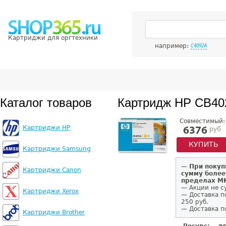
Картриджи для оргтехники
например:
C4092A
Каталог товаров
Картридж HP CB40
Совместимый:
Картриджи HP
руб
6376
КУПИТЬ
Картриджи Samsung
—
При покуп
Картриджи Canon
сумму более
пределах 
— Акции не с
Картриджи Xerox
— Доставка п
250 руб.
— Доставка п
Картриджи Brother