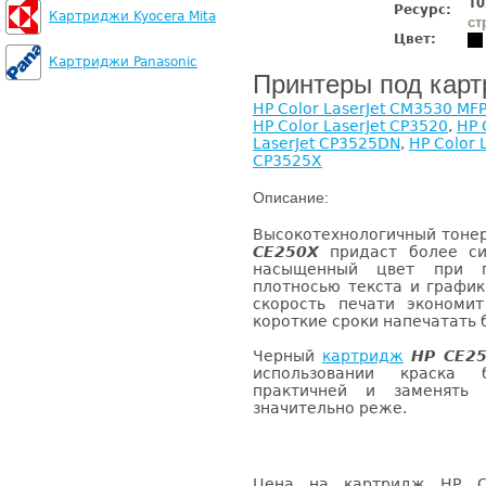
10
Ресурс:
Картриджи Kyocera Mita
ст
Цвет:
Картриджи Panasonic
Принтеры под кар
HP Color LaserJet CM3530 MF
HP Color LaserJet CP3520
,
HP 
LaserJet CP3525DN
,
HP Color 
CP3525X
Описание:
Высокотехнологичный тонер
CE250X
придаст более сил
насыщенный цвет при п
плотносью текста и график
скорость печати экономи
короткие сроки напечатать
Черный
картридж
HP CE2
использовании краска 
практичней и заменять
значительно реже.
Цена на картридж HP CE