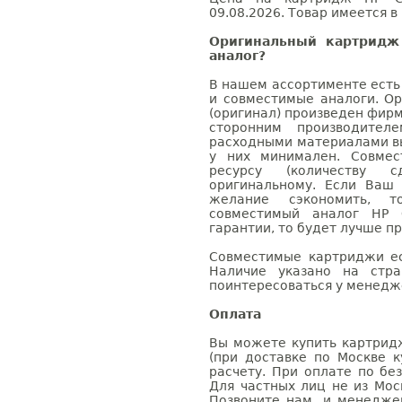
09.08.2026. Товар имеется в
Оригинальный картридж
аналог?
В нашем ассортименте есть
и совместимые аналоги. О
(оригинал) произведен фирм
сторонним производител
расходными материалами вы
у них минимален. Совме
ресурсу (количеству с
оригинальному. Если Ваш
желание сэкономить, 
совместимый аналог HP 
гарантии, то будет лучше п
Совместимые картриджи ес
Наличие указано на стр
поинтересоваться у менедже
Оплата
Вы можете купить картрид
(при доставке по Москве к
расчету. При оплате по бе
Для частных лиц не из Мос
Позвоните нам, и менедже