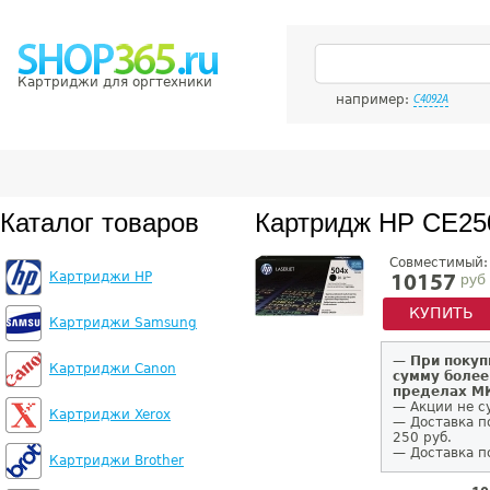
Картриджи для оргтехники
например:
C4092A
Каталог товаров
Картридж HP CE25
Совместимый:
Картриджи HP
руб
10157
КУПИТЬ
Картриджи Samsung
—
При покуп
Картриджи Canon
сумму более
пределах 
— Акции не с
Картриджи Xerox
— Доставка п
250 руб.
— Доставка п
Картриджи Brother