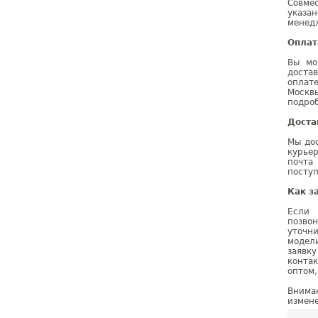
Совме
указа
менедж
Оплат
Вы мо
доста
оплат
Москв
подроб
Доста
Мы дос
курье
почта
поступ
Как з
Если 
позво
уточн
модел
заявк
конта
оптом,
Внима
измене