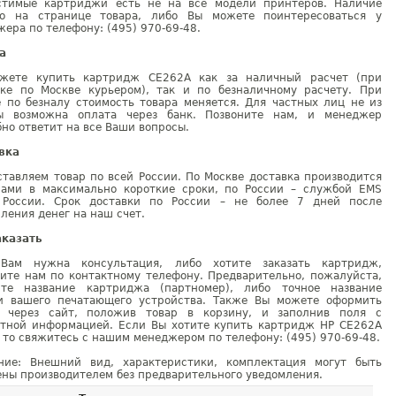
стимые картриджи есть не на все модели принтеров. Наличие
но на странице товара, либо Вы можете поинтересоваться у
ера по телефону: (495) 970-69-48.
а
жете купить картридж CE262A как за наличный расчет (при
вке по Москве курьером), так и по безналичному расчету. При
е по безналу стоимость товара меняется. Для частных лиц не из
ы возможна оплата через банк. Позвоните нам, и менеджер
но ответит на все Ваши вопросы.
вка
тавляем товар по всей России. По Москве доставка производится
рами в максимально короткие сроки, по России – службой EMS
 России. Срок доставки по России – не более 7 дней после
ления денег на наш счет.
аказать
Вам нужна консультация, либо хотите заказать картридж,
ните нам по контактному телефону. Предварительно, пожалуйста,
ите название картриджа (партномер), либо точное название
и вашего печатающего устройства. Также Вы можете оформить
у через сайт, положив товар в корзину, и заполнив поля с
ктной информацией. Если Вы хотите купить картридж HP CE262A
 то свяжитесь с нашим менеджером по телефону: (495) 970-69-48.
ние: Внешний вид, характеристики, комплектация могут быть
ны производителем без предварительного уведомления.