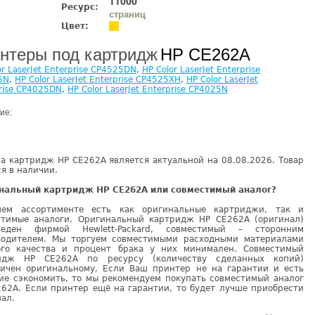
11000
Ресурс:
страниц
Цвет:
нтеры под картридж
HP CE262A
or LaserJet Enterprise CP4525DN
,
HP Color LaserJet Enterprise
5N
,
HP Color LaserJet Enterprise CP4525XH
,
HP Color LaserJet
rise CP4025DN
,
HP Color LaserJet Enterprise CP4025N
ие:
а картридж HP CE262A является актуальной на 08.08.2026. Товар
я в наличии.
нальный картридж HP CE262A или совместимый аналог?
ем ассортименте есть как оригинальные картриджи, так и
стимые аналоги. Оригинальный картридж HP CE262A (оригинал)
веден фирмой Hewlett-Packard, совместимый – сторонним
водителем. Мы торгуем совместимыми расходными материалами
ого качества и процент брака у них минимален. Совместимый
идж HP CE262A по ресурсу (количеству сделанных копий)
гичен оригинальному. Если Ваш принтер не на гарантии и есть
ие сэкономить, то мы рекомендуем покупать совместимый аналог
262A. Если принтер ещё на гарантии, то будет лучше приобрести
ал.