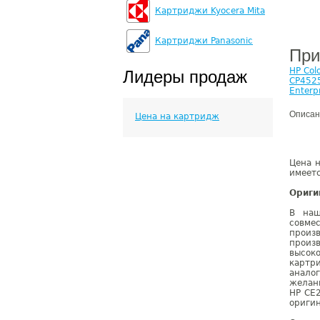
Картриджи Kyocera Mita
Картриджи Panasonic
При
HP Col
Лидеры продаж
CP452
Enterp
Описан
Цена на картридж
Цена н
имеетс
Ориги
В наш
совме
произ
произ
высок
картр
анало
желан
HP CE
оригин