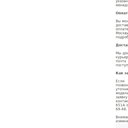
указа
менедж
Оплат
Вы мо
доста
оплат
Москв
подроб
Доста
Мы дос
курье
почта
поступ
Как з
Если 
позво
уточн
модел
заявк
конта
651A о
69-48.
Внима
измене