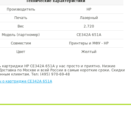
Технические характеристики
Производитель
HP
Печать
Лазерный
Вес
2.720
Модель (партномер)
CE342A 651A
Совместим
Принтеры и МФУ - HP
Цвет
Желтый
 картриджи HP CE342A 651A у нас просто и приятно. Низкие
Доставка по Москве и всей России в самые короткие сроки. Скидки
нным клиентам. Тел: (495) 970-69-48
ы о картридже CE342A 651A