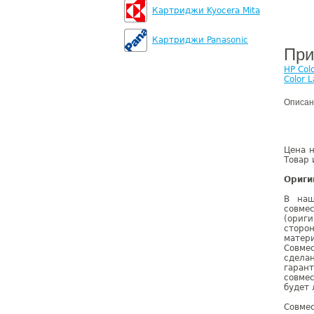
Картриджи Kyocera Mita
Картриджи Panasonic
При
HP Col
Color 
Описан
Цена 
Товар 
Ориги
В наш
совме
(ориг
сторо
матер
Совме
сдела
гаран
совмес
будет 
Совме