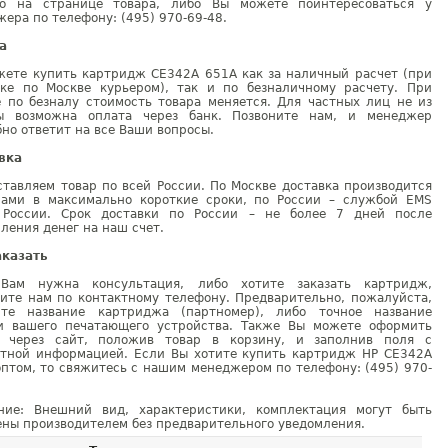
но на странице товара, либо Вы можете поинтересоваться у
ера по телефону: (495) 970-69-48.
а
жете купить картридж CE342A 651A как за наличный расчет (при
вке по Москве курьером), так и по безналичному расчету. При
е по безналу стоимость товара меняется. Для частных лиц не из
ы возможна оплата через банк. Позвоните нам, и менеджер
но ответит на все Ваши вопросы.
вка
тавляем товар по всей России. По Москве доставка производится
рами в максимально короткие сроки, по России – службой EMS
 России. Срок доставки по России – не более 7 дней после
ления денег на наш счет.
аказать
Вам нужна консультация, либо хотите заказать картридж,
ните нам по контактному телефону. Предварительно, пожалуйста,
ите название картриджа (партномер), либо точное название
и вашего печатающего устройства. Также Вы можете оформить
у через сайт, положив товар в корзину, и заполнив поля с
ктной информацией. Если Вы хотите купить картридж HP CE342A
птом, то свяжитесь с нашим менеджером по телефону: (495) 970-
ние: Внешний вид, характеристики, комплектация могут быть
ны производителем без предварительного уведомления.