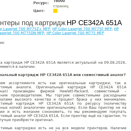
16000
Ресурс:
страниц
Цвет:
нтеры под картридж
HP CE342A 651A
or LaserJet 700 M775Z+ MFP
,
HP Color LaserJet 700 M775F MFP
,
HP
LaserJet 700 M775DN MFP
,
HP Color LaserJet 700 M775 MFP
ие:
на картридж HP CE342A 651A является актуальной на 09.08.2026.
имеется в наличии.
нальный картридж HP CE342A 651A или совместимый аналог?
ем ассортименте есть как оригинальные картриджи, так и
стимые аналоги. Оригинальный картридж HP CE342A 651A
инал) произведен фирмой Hewlett-Packard, совместимый –
нним производителем. Мы торгуем совместимыми расходными
иалами высокого качества и процент брака у них минимален.
стимый картридж HP CE342A 651A по ресурсу (количеству
нных копий) аналогичен оригинальному. Если Ваш принтер не на
тии и есть желание сэкономить, то мы рекомендуем покупать
тимый аналог HP CE342A 651A. Если принтер ещё на гарантии, то
лучше приобрести оригинал.
стимые картриджи есть не на все модели принтеров. Наличие