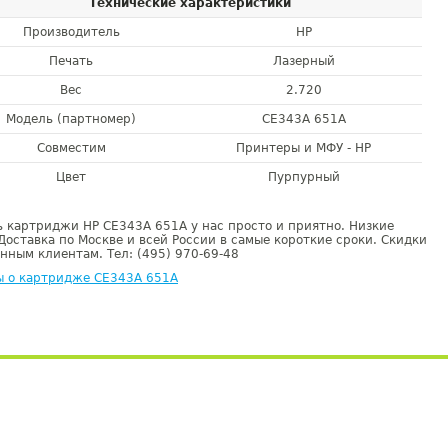
Технические характеристики
Производитель
HP
Печать
Лазерный
Вес
2.720
Модель (партномер)
CE343A 651A
Совместим
Принтеры и МФУ - HP
Цвет
Пурпурный
 картриджи HP CE343A 651A у нас просто и приятно. Низкие
Доставка по Москве и всей России в самые короткие сроки. Скидки
нным клиентам. Тел: (495) 970-69-48
ы о картридже CE343A 651A