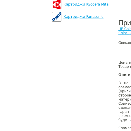
Картриджи Kyocera Mita
Картриджи Panasonic
При
HP Col
Color 
Описан
Цена 
Товар 
Ориги
В наш
совме
(ориг
сторо
матер
Совме
сдела
гаран
совмес
будет 
Совме