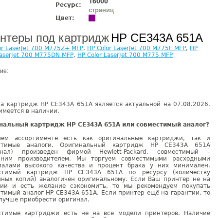
16000
Ресурс:
страниц
Цвет:
нтеры под картридж
HP CE343A 651A
or LaserJet 700 M775Z+ MFP
,
HP Color LaserJet 700 M775F MFP
,
HP
LaserJet 700 M775DN MFP
,
HP Color LaserJet 700 M775 MFP
ие:
на картридж HP CE343A 651A является актуальной на 07.08.2026.
имеется в наличии.
нальный картридж HP CE343A 651A или совместимый аналог?
ем ассортименте есть как оригинальные картриджи, так и
стимые аналоги. Оригинальный картридж HP CE343A 651A
инал) произведен фирмой Hewlett-Packard, совместимый –
нним производителем. Мы торгуем совместимыми расходными
иалами высокого качества и процент брака у них минимален.
стимый картридж HP CE343A 651A по ресурсу (количеству
нных копий) аналогичен оригинальному. Если Ваш принтер не на
тии и есть желание сэкономить, то мы рекомендуем покупать
тимый аналог HP CE343A 651A. Если принтер ещё на гарантии, то
лучше приобрести оригинал.
стимые картриджи есть не на все модели принтеров. Наличие