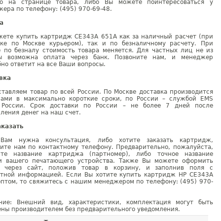
но на странице товара, либо Вы можете поинтересоваться у
ера по телефону: (495) 970-69-48.
а
жете купить картридж CE343A 651A как за наличный расчет (при
вке по Москве курьером), так и по безналичному расчету. При
е по безналу стоимость товара меняется. Для частных лиц не из
ы возможна оплата через банк. Позвоните нам, и менеджер
но ответит на все Ваши вопросы.
вка
тавляем товар по всей России. По Москве доставка производится
рами в максимально короткие сроки, по России – службой EMS
 России. Срок доставки по России – не более 7 дней после
ления денег на наш счет.
аказать
Вам нужна консультация, либо хотите заказать картридж,
ните нам по контактному телефону. Предварительно, пожалуйста,
ите название картриджа (партномер), либо точное название
и вашего печатающего устройства. Также Вы можете оформить
у через сайт, положив товар в корзину, и заполнив поля с
ктной информацией. Если Вы хотите купить картридж HP CE343A
птом, то свяжитесь с нашим менеджером по телефону: (495) 970-
ние: Внешний вид, характеристики, комплектация могут быть
ны производителем без предварительного уведомления.