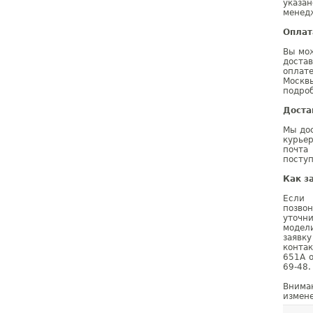
указа
менедж
Оплат
Вы мо
доста
оплат
Москв
подроб
Доста
Мы дос
курье
почта
поступ
Как з
Если 
позво
уточн
модел
заявк
конта
651A о
69-48.
Внима
измене