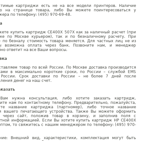
стимые картриджи есть не на все модели принтеров. Наличие
но на странице товара, либо Вы можете поинтересоваться у
ера по телефону: (495) 970-69-48.
а
жете купить картридж CE400X 507X как за наличный расчет (при
вке по Москве курьером), так и по безналичному расчету. При
е по безналу стоимость товара меняется. Для частных лиц не из
ы возможна оплата через банк. Позвоните нам, и менеджер
но ответит на все Ваши вопросы.
вка
тавляем товар по всей России. По Москве доставка производится
рами в максимально короткие сроки, по России – службой EMS
 России. Срок доставки по России – не более 7 дней после
ления денег на наш счет.
аказать
Вам нужна консультация, либо хотите заказать картридж,
ните нам по контактному телефону. Предварительно, пожалуйста,
ите название картриджа (партномер), либо точное название
и вашего печатающего устройства. Также Вы можете оформить
у через сайт, положив товар в корзину, и заполнив поля с
ктной информацией. Если Вы хотите купить картридж HP CE400X
птом, то свяжитесь с нашим менеджером по телефону: (495) 970-
ние: Внешний вид, характеристики, комплектация могут быть