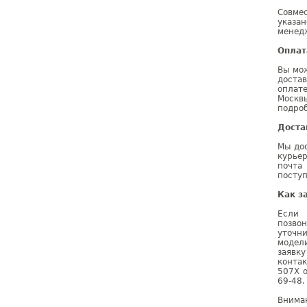
Совме
указа
менедж
Оплат
Вы мо
доста
оплат
Москв
подроб
Доста
Мы дос
курье
почта
поступ
Как з
Если 
позво
уточн
модел
заявк
конта
507X о
69-48.
Внима