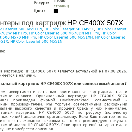
11000
Ресурс:
страниц
Цвет:
нтеры под картридж
HP CE400X 507X
or LaserJet 500 M551DN
,
HP Color LaserJet 500 M551
,
HP Color LaserJet
570DW MFP Pro
,
HP Color LaserJet 500 M570DN MFP Pro
,
HP Color
et 500 M570 MFP Pro
,
HP Color LaserJet 500 M551XH
,
HP Color LaserJet
551X
,
HP Color LaserJet 500 M551N
ие:
на картридж HP CE400X 507X является актуальной на 07.08.2026.
имеется в наличии.
нальный картридж HP CE400X 507X или совместимый аналог?
ем ассортименте есть как оригинальные картриджи, так и
стимые аналоги. Оригинальный картридж HP CE400X 507X
инал) произведен фирмой Hewlett-Packard, совместимый –
нним производителем. Мы торгуем совместимыми расходными
иалами высокого качества и процент брака у них минимален.
стимый картридж HP CE400X 507X по ресурсу (количеству
нных копий) аналогичен оригинальному. Если Ваш принтер не на
тии и есть желание сэкономить, то мы рекомендуем покупать
тимый аналог HP CE400X 507X. Если принтер ещё на гарантии, то
лучше приобрести оригинал.