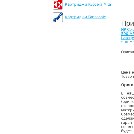
Картриджи Kyocera Mita
Картриджи Panasonic
При
HP Col
500 M
LaserJ
500 M
Описан
Цена 
Товар 
Ориги
В наш
совме
(ориг
сторо
матер
Совме
сдела
гаран
совмес
будет 