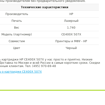
ны производителем без предварительного уведомления.
Технические характеристики
Производитель
HP
Печать
Лазерный
Вес
1.740
Модель (партномер)
CE400X 507X
Совместим
Принтеры и МФУ - HP
Цвет
Черный
 картриджи HP CE400X 507X у нас просто и приятно. Низкие
Доставка по Москве и всей России в самые короткие сроки. Скидки
нным клиентам. Тел: (495) 970-69-48
ы о картридже CE400X 507X